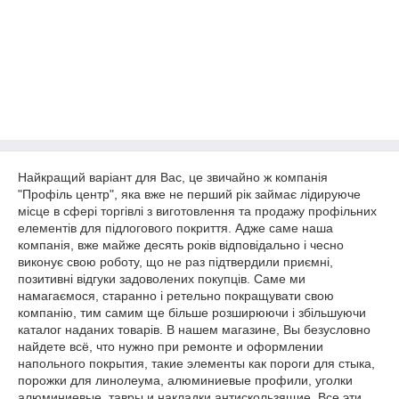
Найкращий варіант для Вас, це звичайно ж компанія
"Профіль центр", яка вже не перший рік займає лідируюче
місце в сфері торгівлі з виготовлення та продажу профільних
елементів для підлогового покриття. Адже саме наша
компанія, вже майже десять років відповідально і чесно
виконує свою роботу, що не раз підтвердили приємні,
позитивні відгуки задоволених покупців. Саме ми
намагаємося, старанно і ретельно покращувати свою
компанію, тим самим ще більше розширюючи і збільшуючи
каталог наданих товарів. В нашем магазине, Вы безусловно
найдете всё, что нужно при ремонте и оформлении
напольного покрытия, такие элементы как пороги для стыка,
порожки для линолеума, алюминиевые профили, уголки
алюминиевые, тавры и накладки антискользящие. Все эти