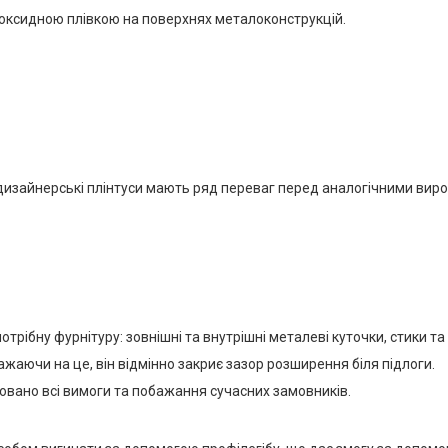
ю оксидною плівкою на поверхнях металоконструкцій.
дизайнерські плінтуси мають ряд переваг перед аналогічними виро
рібну фурнітуру: зовнішні та внутрішні металеві куточки, стики та
жаючи на це, він відмінно закриє зазор розширення біля підлоги.
овано всі вимоги та побажання сучасних замовників.