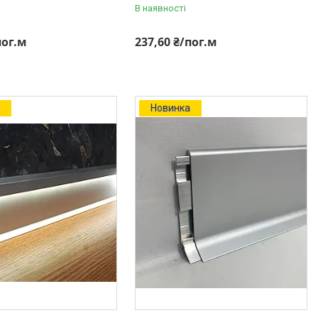
В наявності
пог.м
237,60 ₴/пог.м
а
Новинка