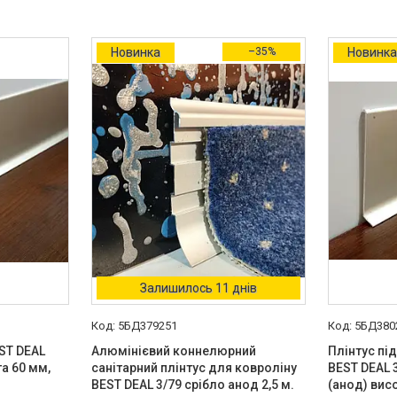
Новинка
–35%
Новинк
Залишилось 11 днів
5БД379251
5БД380
ST DEAL
Алюмінієвий коннелюрний
Плінтус пі
та 60 мм,
санітарний плінтус для ковроліну
BEST DEAL 
BEST DEAL 3/79 срібло анод 2,5 м.
(анод) вис