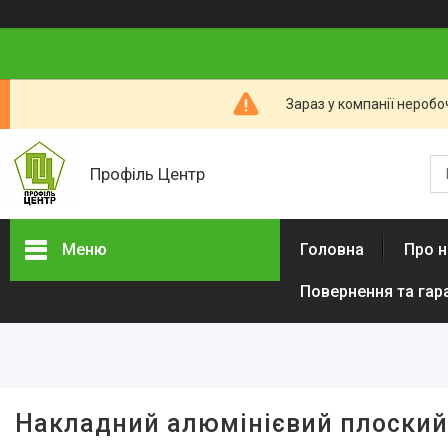
Зараз у компанії неробо
Профіль Центр
Меню
Головна
Про н
Повернення та гар
Фільтри
Ціна
Наявність
Накладний алюмінієвий плоский
В наявності
41