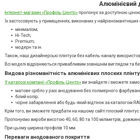
Алюмінієвий 
Акція
Інтернет-магазин «Профіль-Центр»
пропонує за доступною ціною в
Товари зі знижками
1
Їх застосовують у приміщеннях, виконаних у найрізноманітніших 
Колір
мінімалізм;
Hi-Tech;
Без покриття
3
Premium;
модерн та ін.
Білий
4
Також, наші дизайнерські плінтуси без кабель-каналу використову
Білий матовий
1
Всі моделі відрізняються привабливим зовнішнім виглядом та бе
Білосніжний матовий
2
Видова різноманітність алюмінієвих плоских плінту
У каталозі компанії «Профіль-Центр»
ви знайдете і зможете замови
Срібло (порошкове фарбування)
1
матове срібло у разі анодування без полімерного фарбуван
білий колір;
Ще 4
чорне забарвлення або будь-який відтінок за каталогом RA
Країна виробник
Крім того, ви зможете придбати на нашому сайті плоский плінтус 
Пропонуємо вироби висотою 40, 60, 80 та 100 міліметрів, довжин
Україна
43
При цьому ширина профілів 10 мм.
Виробник
Переваги анодованого покриття