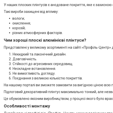
Профіль-Центр
43
У наших плоских плінтусів є анодоване покриття, яке є захисно
Покриття
Такі вироби захищені від впливу:
Анодоване
31
вологи;
окислення;
Без покриття
4
корозій;
різних атмосферних факторів.
Краска
8
Чим хороші плоскі алюмінієві плінтуси?
Матеріал
Представлені у великому асортименті на сайті «Профіль-Центр» 
Алюміній
43
Некидкий та лаконічний дизайн.
Довговічність.
Висота плінтуса
Стійкості до агресивних середовищ.
Нескладне встановлення.
25 мм
1
Не вимогливість догляду.
Поєднання з великою кількістю покриттів.
26 мм
1
На нашому порталі ви зможете замовити за вигідною ціною всю пот
30 мм
1
Підлоговий декоративний плінтус максимально тонкий, але незва
40 мм
6
Це обумовлено якісним виробництвом, у процесі якого було врах
Особливості монтажу
60 мм
7