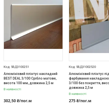
Алюмінієвий плінтус BEST
DEAL (власне виробництво)
Вбудований алюмінієвий
плінтус (плінтус прихованого
монтажу)
Накладний алюмінієвий
плоский плінтус
Накладний алюмінієвий
плінтус прямокутний
Алюминивый плінтус з LED
підсвічуванням
Чорний алюмінієвий плінтус
5БД3100251
5БД31002520
Білий алюмінієвий плінтус
Алюмінієвий плінтус накладний
Алюмінієвий плінтус пі
Фурнітура до плінтусів
BEST DEAL 3/100 Срібло матове,
фарбування накладною
Алюмінієвий антиплінтус (міні
висота 100 мм, довжина 2,5 м
3/100 без покриття, вис
плінтус)
довжина 2,5 м
В наявності
Плінтуси з нержавіючої сталі
В наявності
302,50 ₴/пог.м
275 ₴/пог.м
Профіль з LED підсвічуванням
(для стін, підлоги, плитки,