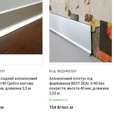
251
5БД3402520
кладний алюмінієвий
Алюмінієвий плінтус під
3/40 Срібло матове,
фарбування BEST DEAL 3/40 без
мм, довжина 2,5 м
покриття, висота 40 мм, довжина
2,52 м
В наявності
.м
154 ₴/пог.м