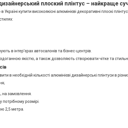
дизайнерський плоский плінтус – найкраще суч
 Україні купити високоякісні алюмінієві декоративні плоскі плінту
стилях:
ють в інтер'єрах автосалонів та бізнес-центрів.
здоганною якістю, а також дозволяють створювати чітке та стильн
сів
ти в необхідній кількості алюмінієві дизайнерські плінтуси в різни
ня;
L на замовлення.
у потрібному розмірі.
ою 2,5 метра.