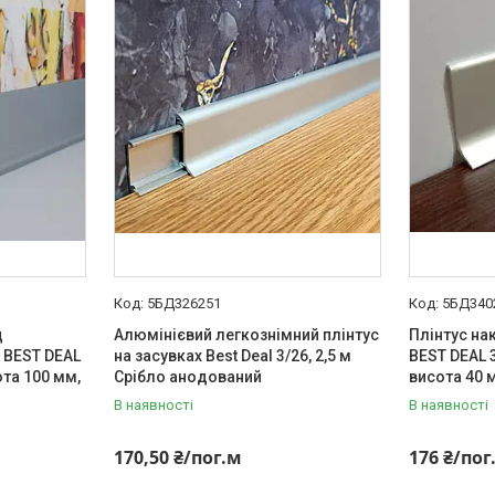
5БД326251
5БД340
д
Алюмінієвий легкознімний плінтус
Плінтус на
 BEST DEAL
на засувках Best Deal 3/26, 2,5 м
BEST DEAL 
ота 100 мм,
Срібло анодований
висота 40 
В наявності
В наявності
170,50 ₴/пог.м
176 ₴/пог