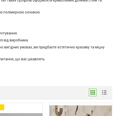
ю таких профілів оформляти криволінійні ділянки стіни та
із полімерною основою.
унтування.
лі від виробника.
но вигідних умовах, ви придбаєте естетично красиву та міцну
итання, що вас цікавлять.
а