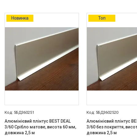
керамограніта і т. д)
Оздоблювальний профіль для
ДСП, ЛДСП, скла, дзеркал,
Новинка
Топ
декоративних стінових
панелей, гіпсопанелей
Профіль для плитки
Капельник Терасний /
балконний профіль (карниз).
Відведення води.
Алюмінієвий профіль
Алюмінієві куточки
Алюмінієвий верстатний
профіль V-Slot
Алюмінієва лиштва на двері
Профіль для LVT панелей (для
кварцвінілу)
5БД360251
5БД3602520
Алюмінієві протиковзкі
Алюмінієвий плінтус BEST DEAL
Алюмінієвий плінтус BE
накладки
3/60 Срібло матове, висота 60 мм,
3/60 без покриття, висо
Алюмінієві пороги для підлоги
довжина 2,5 м
довжина 2,5 м