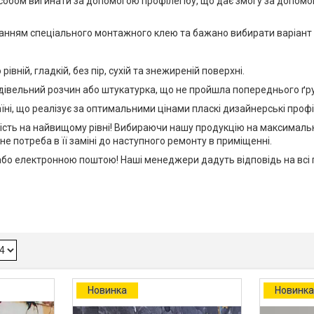
обом вигинати за допомогою профілегібу, що дає змогу за допомого
анням спеціального монтажного клею та бажано вибирати варіант 
ній, гладкій, без пір, сухій та знежиреній поверхні.
будівельний розчин або штукатурка, що не пройшла попереднього ґр
їні, що реалізує за оптимальними цінами пласкі дизайнерські профі
 якість на найвищому рівні! Вибираючи нашу продукцію на максималь
не потреба в її заміні до наступного ремонту в приміщенні.
о електронною поштою! Наші менеджери дадуть відповідь на всі п
Новинка
Новинк