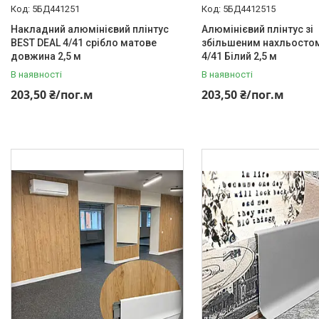
5БД441251
5БД4412515
Накладний алюмінієвий плінтус
Алюмінієвий плінтус зі
BEST DEAL 4/41 срібло матове
збільшеним нахльостом
довжина 2,5 м
4/41 Білий 2,5 м
В наявності
В наявності
203,50 ₴/пог.м
203,50 ₴/пог.м