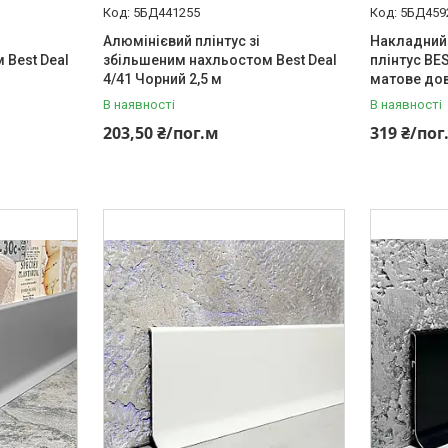
5БД441255
5БД459
Алюмінієвий плінтус зі
Накладний
 Best Deal
збільшеним нахльостом Best Deal
плінтус BE
4/41 Чорний 2,5 м
матове дов
В наявності
В наявності
203,50 ₴/пог.м
319 ₴/пог