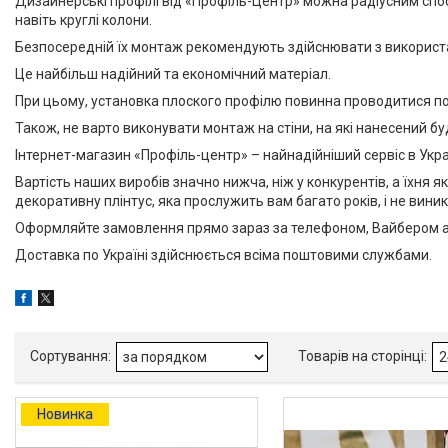
Дизайнерські профілі від «Профіль-Центр» можна радіусним спос
Ще 1
навіть круглі колони.
Безпосередній їх монтаж рекомендують здійснювати з використ
Вид монтажу
Це найбільш надійний та економічний матеріал.
Накладной
21
При цьому, установка плоского профілю повинна проводитися по рів
LED-підсвічування
Також, не варто виконувати монтаж на стіни, на які нанесений 
Немає
42
Інтернет-магазин «Профіль-центр» – найнадійніший сервіс в Укра
Вартість наших виробів значно нижча, ніж у конкурентів, а їхня
Так
1
декоративну плінтус, яка прослужить вам багато років, і не виник
Оформляйте замовлення прямо зараз за телефоном, Вайбером аб
Доставка по Україні здійснюється всіма поштовими службами.
Новини компанії
Категорії товарів
Алюмінієвий профіль тіньового
шва (ПТШ)
Алюмінієвий Карниз
Новинка
Прихованого Монтажу