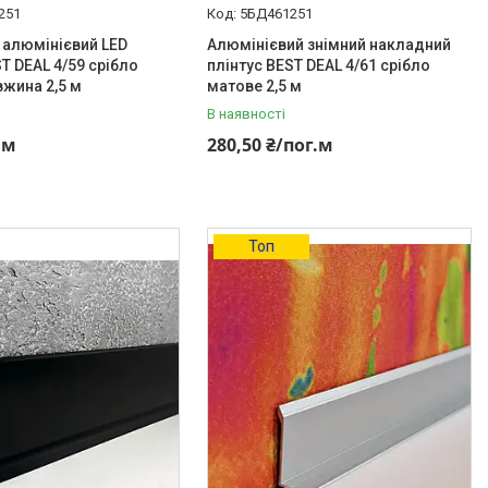
251
5БД461251
 алюмінієвий LED
Алюмінієвий знімний накладний
ST DEAL 4/59 срібло
плінтус BEST DEAL 4/61 срібло
жина 2,5 м
матове 2,5 м
В наявності
.м
280,50 ₴/пог.м
Топ