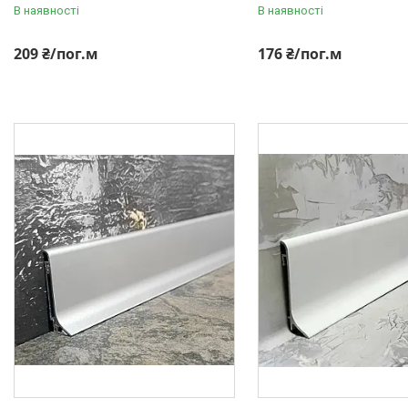
Профіль для скла душової під
В наявності
В наявності
плитку
Алюмінієвий плінтус для
209 ₴/пог.м
176 ₴/пог.м
стільниці
Алюмінієві стінові панелі-рейки
Система укладки плитки без
клею
Кабель канал підлоговий
алюмінієвий
Відгуки