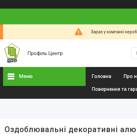
Зараз у компанії неро
Профіль Центр
Меню
Головна
Про н
Повернення та гар
Фільтри
Ціна
Наявність
Оздоблювальні декоративні алюм
В наявності
29