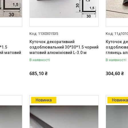
1130301535
11д101
Куточок декоративний
Куточок д
*1.5
оздоблювальний 30*30*1.5 чорний
оздоблюва
ий матовий
матовий алюмінієвий L-3.0 м
глянець ал
В наявності
В наявності
685,10 ₴
304,60 ₴
Новинка
Новинк