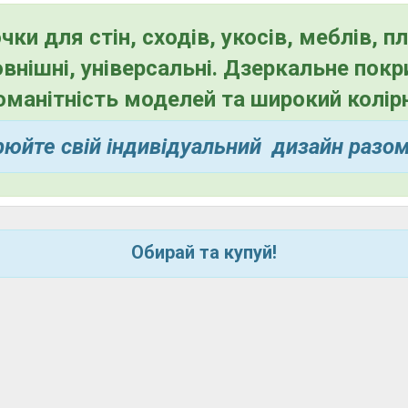
ки для стін, сходів, укосів, меблів, п
овнішні, універсальні. Дзеркальне покр
манітність моделей та широкий колірн
юйте свій індивідуальний
дизайн разо
Обирай та купуй!