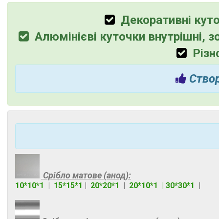
Матеріал куточка
Декоративні куточ
Алюміній
42
Алюмінієві куточки внутрішні, з
Вид куточка
Різно
Нерівнополичний
6
Рівнополочний
36
Створ
Колір
Білий матовий
2
Білосніжний матовий
3
Золото глянець
6
Золото матове
3
Срібло матове (анод):
Серебро глянец
7
10*10*1
|
15*15*1
|
20*20*1
|
20*10*1 |
30*30*1
|
Ще 5
Країна виробник