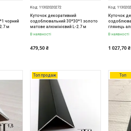
11302020272
113020
Куточок декоративний
Куточок д
*1 чорний
оздоблювальний 30*30*1 золото
оздоблюва
2.7 м
матове алюмінієвий L-2.7 м
глянець ал
В наявності
В наявності
479,50 ₴
1 027,70 ₴
Топ продаж
Топ