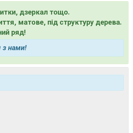
литки, дзеркал тощо.
иття, матове, під структуру дерева.
ий ряд!
м
з нами!