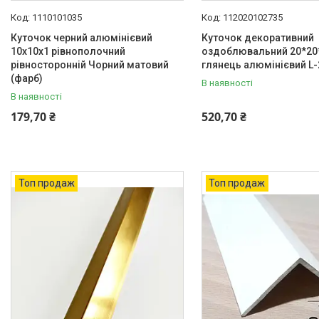
Система укладки плитки без
1110101035
112020102735
клею
Куточок черний алюмінієвий
Куточок декоративний
Кабель канал підлоговий
10х10х1 рівнополочний
оздоблювальний 20*20
алюмінієвий
рівносторонній Чорний матовий
глянець алюмінієвий L-
(фарб)
В наявності
Відгуки
В наявності
179,70 ₴
520,70 ₴
Топ продаж
Топ продаж