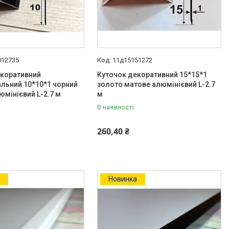
012735
11д15151272
екоративний
Куточок декоративний 15*15*1
льний 10*10*1 чорний
золото матове алюмінієвий L-2.7
юмінієвий L-2.7 м
м
В наявності
260,40 ₴
а
Новинка