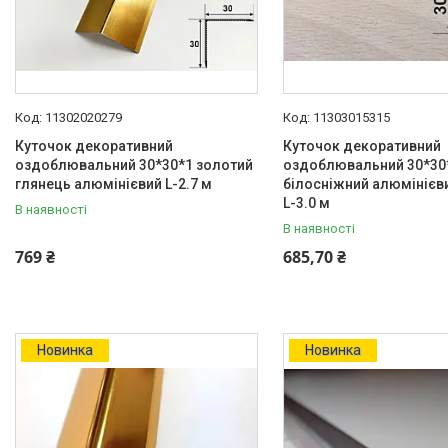
11302020279
11303015315
Куточок декоративний
Куточок декоративний
оздоблювальний 30*30*1 золотий
оздоблювальний 30*30
глянець алюмінієвий L-2.7 м
білосніжний алюмінієв
L-3.0 м
В наявності
В наявності
769 ₴
685,70 ₴
Новинка
Новинка