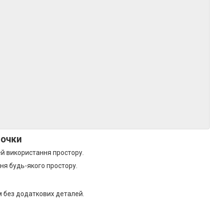
точки
ей використання простору.
ня будь-якого простору.
м без додаткових деталей.