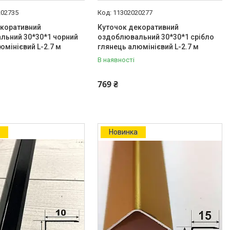
202735
11302020277
екоративний
Куточок декоративний
льний 30*30*1 чорний
оздоблювальний 30*30*1 срібло
юмінієвий L-2.7 м
глянець алюмінієвий L-2.7 м
В наявності
769 ₴
Новинка