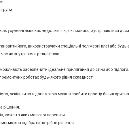
ня.
 групи:
ож усуненні всіляких недоліків, які, як правило, зустрічаються до
тановити його, використовуючи спеціальні полімерні клеї або будь-як
 час як внутрішня є рельєфною.
можливість забезпечити ідеальне прилягання до стіни або підлоги.
у ремонтних роботах будь-якого рівня складності.
тю, оскільки за її допомогою можна зробити простір більш оригін
е рішення.
в, кожен з яких має свої переваги.
зині можна підібрати потрібне рішення.