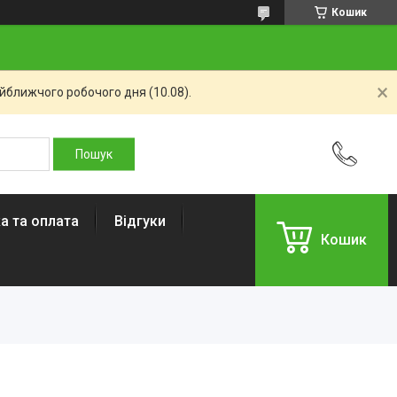
Кошик
айближчого робочого дня (10.08).
а та оплата
Відгуки
Кошик