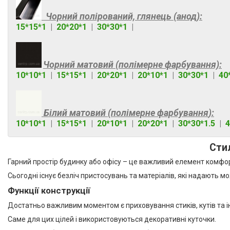
Зовнішній
39
Чорний полірований, глянець (анод):
Розмір куточка
15*15*1
|
20*20*1
|
30*30*1
|
10*10
3
10*20
3
Чорний матовий (полімерне фарбування):
10*10*1
|
15*15*1
|
20*20*1
|
20*10*1
|
30*30*1
|
40
15*15
9
15*15*1
3
Білий матовий (
полімерне фарбування
):
20*20
10
10*10*1
|
15*15*1
|
20*10*1
|
20*20*1
|
30*30*1.5
|
4
Ще 3
Сти
Гарний простір будинку або офісу – це важливий елемент комфо
Сьогодні існує безліч пристосувань та матеріалів, які надають
Функції конструкції
Новини компанії
Достатньо важливим моментом є приховування стиків, кутів та 
Категорії товарів
Саме для цих цілей і використовуються декоративні куточки.
Алюмінієвий профіль тіньового