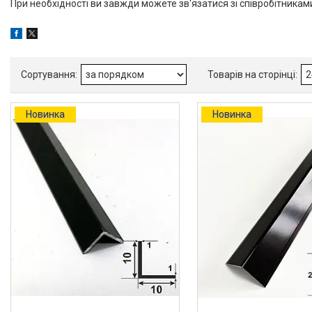
При необхідності ви завжди можете зв'язатися зі співробітника
Куточок алюмінієвий
рівносторонній, рівнополочний
Куточок алюмінієвий
різнобічний, нерівнополичний
Оздоблювальні декоративні
алюмінієві куточки
Алюмінієвий верстатний
Новинка
Новинка
профіль V-Slot
Алюмінієва лиштва на двері
Профіль для LVT панелей (для
кварцвінілу)
Алюмінієві протиковзкі
накладки
Алюмінієві пороги для підлоги
Профіль для скла душової під
плитку
Алюмінієвий плінтус для
стільниці
Алюмінієві стінові панелі-рейки