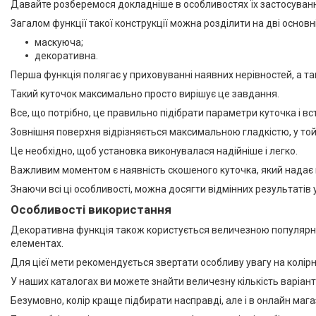
Давайте розберемося докладніше в особливостях їх застосуван
шва (ПТШ)
Загалом функції такої конструкції можна розділити на дві основні
Алюмінієвий Карниз
Прихованого Монтажу
маскуюча;
декоративна.
Алюмінієвий плінтус BEST
DEAL (власне виробництво)
Перша функція полягає у приховуванні наявних нерівностей, а так
Плінтуси з нержавіючої сталі
Такий куточок максимально просто вирішує це завдання.
Профіль з LED підсвічуванням
Все, що потрібно, це правильно підібрати параметри куточка і вс
(для стін, підлоги, плитки,
Зовнішня поверхня відрізняється максимальною гладкістю, у той
керамограніта і т. д)
Це необхідно, щоб установка виконувалася надійніше і легко.
Оздоблювальний профіль для
Важливим моментом є наявність скошеного куточка, який надає 
ДСП, ЛДСП, скла, дзеркал,
декоративних стінових
Знаючи всі ці особливості, можна досягти відмінних результатів 
панелей, гіпсопанелей
Особливості використання
Профіль для плитки
Декоративна функція також користується величезною популярніс
Капельник Терасний /
елементах.
балконний профіль (карниз).
Для цієї мети рекомендується звертати особливу увагу на колірн
Відведення води.
У наших каталогах ви можете знайти величезну кількість варіанті
Алюмінієвий профіль
Безумовно, колір краще підбирати насправді, але і в онлайн мага
Алюмінієві куточки