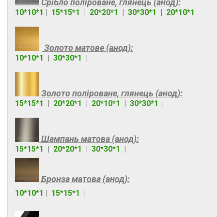
Срібло поліроване, глянець (анод):
10*10*1
Україна
|
15*15*1
42
|
20*20*1
|
30*30*1
|
20*10*1
Виробник
Профіль-Центр
42
Золото матове (анод):
10*10*1
|
30*30*1
|
Покриття
Оксидне
30
Золото поліроване, глянець (анод):
Полімерне фарбування
1
15*15*1
|
20*20*1
|
20*10*1
|
30*30*1
|
Полімерно-порошкове
11
Марка алюмінію
Шампань матова (анод):
АД31
24
15*15*1
|
20*20*1
|
30*30*1
|
Матеріал
Алюміній
1
Бронза матова (анод):
Тип куточка
10*10*1
|
15*15*1
|
Внутрішній
2