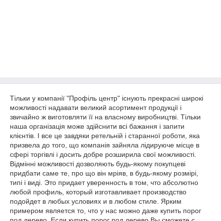
Тільки у компанії "Профіль центр" існують прекрасні широкі
можливості надавати великий асортимент продукції і
звичайно ж виготовляти її на власному виробництві. Тільки
наша організація може здійснити всі бажання і запити
клієнтів. І все це завдяки ретельній і старанної роботи, яка
призвела до того, що компанія зайняла лідируюче місце в
сфері торгівлі і досить добре розширила свої можливості.
Відмінні можливості дозволяють будь-якому покупцеві
придбати саме те, про що він мріяв, в будь-якому розмірі,
типі і виді. Это придает уверенность в том, что абсолютно
любой профиль, который изготавливает производство
подойдет в любых условиях и в любом стиле. Ярким
примером является то, что у нас можно даже купить порог
под дерево. Если купить порог под дерево Вы сможете с