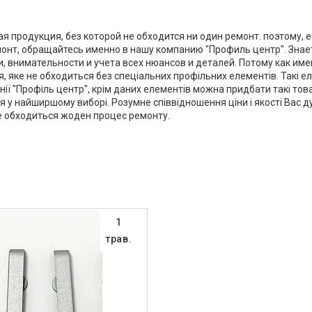
я продукция, без которой не обходится ни один ремонт. поэтому, 
монт, обращайтесь именно в нашу компанию "Профиль центр". Знае
и, внимательности и учета всех нюансов и деталей. Потому как и
я, яке не обходиться без спеціальних профільних елементів. Такі 
ії "Профіль центр", крім даних елементів можна придбати такі това
тя у найширшому виборі. Розумне співвідношення ціни і якості Вас
 не обходиться жоден процес ремонту.
1
трав.