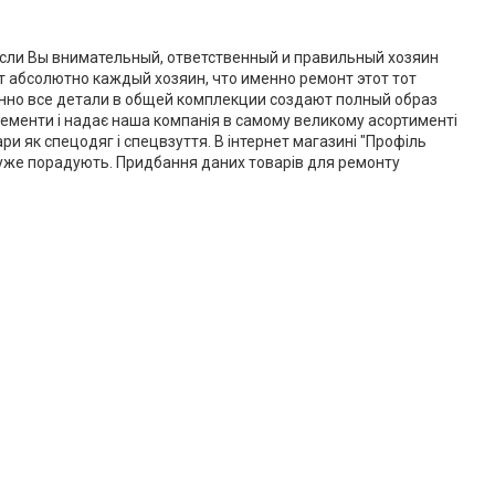
если Вы внимательный, ответственный и правильный хозяин
т абсолютно каждый хозяин, что именно ремонт этот тот
менно все детали в общей комплекции создают полный образ
елементи і надає наша компанія в самому великому асортименті
ри як спецодяг і спецвзуття. В інтернет магазині "Профіль
 дуже порадують. Придбання даних товарів для ремонту