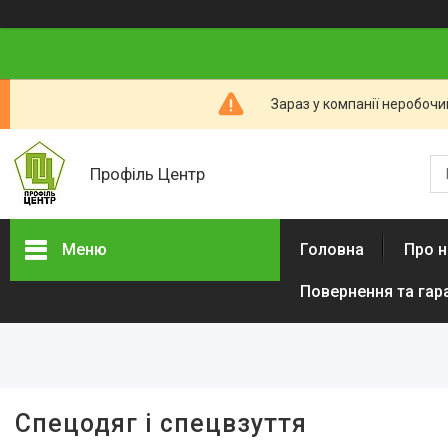
Зараз у компанії неробочи
Профіль Центр
Меню
Головна
Про н
Повернення та гар
Новини компанії
Категорії товарів
Алюмінієвий профіль тіньового
шва (ПТШ)
Алюмінієвий Карниз
Спецодяг і спецвзуття
Прихованого Монтажу