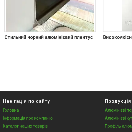
Профіль для LVT панелей (для
кварцвінілу)
Алюмінієві протиковзкі
накладки
Алюмінієві пороги для підлоги
Профіль для скла душової під
Стильний чорний алюмінієвий плентус
Високоякісн
плитку
Алюмінієвий плінтус для
стільниці
Алюмінієві стінові панелі-рейки
Система укладки плитки без
клею
Кабель канал підлоговий
алюмінієвий
Навігація по сайту
Продукція
Відгуки
Головна
Алюмінієві по
Інформація про компанію
Алюмінієві ку
Каталог наших товарів
Профіль алюм