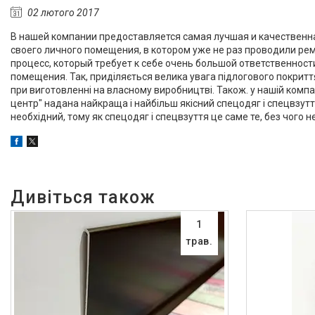
Алюмінієвий плінтус BEST
02 лютого 2017
DEAL (власне виробництво)
В нашей компании предоставляется самая лучшая и качественна
Плінтуси з нержавіючої сталі
своего личного помещения, в котором уже не раз проводили ре
Профіль з LED підсвічуванням
процесс, который требует к себе очень большой ответственност
(для стін, підлоги, плитки,
помещения. Так, приділяється велика увага підлогового покритт
керамограніта і т. д)
при виготовленні на власному виробництві. Також. у нашій компан
центр" надана найкраща і найбільш якісний спецодяг і спецвзут
Оздоблювальний профіль для
необхідний, тому як спецодяг і спецвзуття це саме те, без чого
ДСП, ЛДСП, скла, дзеркал,
декоративних стінових
панелей, гіпсопанелей
Профіль для плитки
Капельник Терасний /
балконний профіль (карниз).
Відведення води.
1
Алюмінієвий профіль
трав.
Алюмінієві куточки
Алюмінієвий верстатний
профіль V-Slot
Алюмінієва лиштва на двері