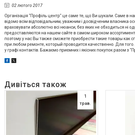
Алюмінієвий плінтус BEST
02 лютого 2017
DEAL (власне виробництво)
Організація "Профіль центр" це саме те, що Ви шукали. Саме в н
Плінтуси з нержавіючої сталі
відомо всім відповідальним, уважним і досвідченим власника ос
Профіль з LED підсвічуванням
враховувати абсолютно всі нюанси, без яких не обходиться ні 
(для стін, підлоги, плитки,
предоставляются на нашем сайте в самом широком ассортимент
керамограніта і т. д)
поэтому у нас Вы также сможете приобрести такие товары как 
при любом ремонте, который проводится качественно. Для того. 
Оздоблювальний профіль для
у графі контактів. Бажаємо приємних і якісних покупок разом з "П
ДСП, ЛДСП, скла, дзеркал,
декоративних стінових
панелей, гіпсопанелей
Профіль для плитки
Капельник Терасний /
балконний профіль (карниз).
Відведення води.
1
Алюмінієвий профіль
трав.
Алюмінієві куточки
Алюмінієвий верстатний
профіль V-Slot
Алюмінієва лиштва на двері