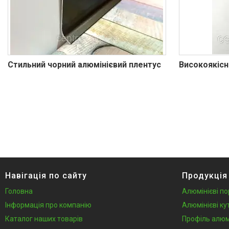
Профіль для LVT панелей (для
кварцвінілу)
Алюмінієві протиковзкі
накладки
Алюмінієві пороги для підлоги
Профіль для скла душової під
Стильний чорний алюмінієвий плентус
Високоякісн
плитку
Алюмінієвий плінтус для
стільниці
Алюмінієві стінові панелі-рейки
Система укладки плитки без
клею
Кабель канал підлоговий
алюмінієвий
Навігація по сайту
Продукція
Відгуки
Головна
Алюмінієві по
Інформація про компанію
Алюмінієві ку
Каталог наших товарів
Профіль алюм