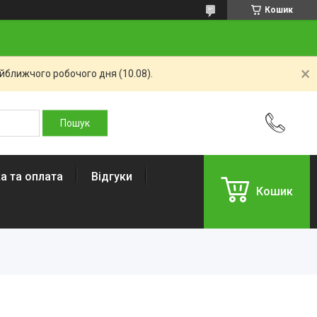
Кошик
айближчого робочого дня (10.08).
а та оплата
Відгуки
Кошик