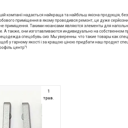
ашій компанії надається найкраща та найбільш якісна продукція, бе
обового приміщення в якому проводився ремонт, це дуже серйозний
одне приміщення. Такими нюансами являются элементы для напольно
е. А также, они изготавливаются индивидуально на собственном 
спецодежда спецобувь сиз. Мы уверенны. что такие товары как с
щоб у гарному якості і за кращою ціною придбати наш продукт спе
рофіль центр"!
1
трав.