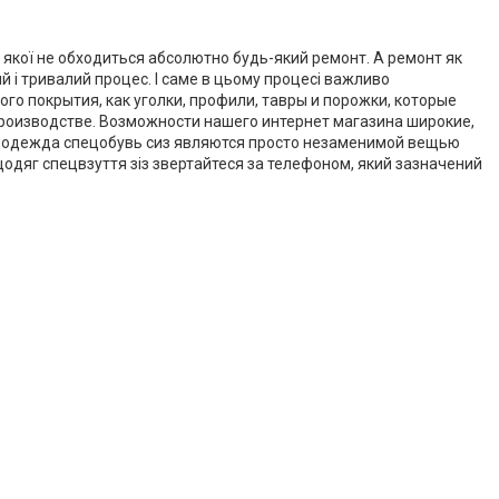
з якої не обходиться абсолютно будь-який ремонт. А ремонт як
 і тривалий процес. І саме в цьому процесі важливо
го покрытия, как уголки, профили, тавры и порожки, которые
производстве. Возможности нашего интернет магазина широкие,
пецодежда спецобувь сиз являются просто незаменимой вещью
цодяг спецвзуття зіз звертайтеся за телефоном, який зазначений