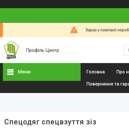
Зараз у компанії неро
Профіль Центр
Меню
Головна
Про н
Повернення та гар
Новини компанії
Категорії товарів
Алюмінієвий профіль тіньового
шва (ПТШ)
Алюмінієвий Карниз
Спецодяг спецвзуття зіз
Прихованого Монтажу