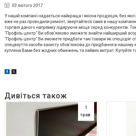
Алюмінієвий плінтус BEST
03 лютого 2017
DEAL (власне виробництво)
У нашій компанії надається найкраща і якісна продукція, без як
Плінтуси з нержавіючої сталі
вже не раз проводили ремонт, звертайтеся саме в нашу компанію 
Профіль з LED підсвічуванням
торгівлі даного напрямку лідируюче місце серед конкурентів. То
(для стін, підлоги, плитки,
"Профіль центр" Ви обов'язково зможете знайти найширший асор
керамограніта і т. д)
"Профіль центр" Ви зможете придбати такі товари як спецодяг с
спецвзуття засоби захисту обов'язкова до придбання в нашому ін
Оздоблювальний профіль для
куплена Вами без жодних обмежень та зайвих витрат. Купуйте 
ДСП, ЛДСП, скла, дзеркал,
декоративних стінових
панелей, гіпсопанелей
Профіль для плитки
Капельник Терасний /
балконний профіль (карниз).
Відведення води.
Алюмінієвий профіль
Алюмінієві куточки
1
трав.
Алюмінієвий верстатний
профіль V-Slot
Алюмінієва лиштва на двері