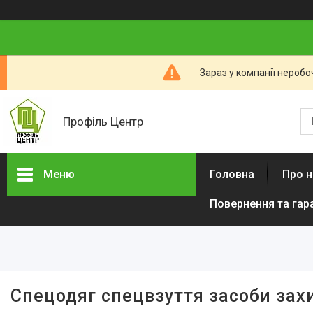
Зараз у компанії неробо
Профіль Центр
Меню
Головна
Про н
Повернення та гар
Новини компанії
Категорії товарів
Алюмінієвий профіль тіньового
шва (ПТШ)
Алюмінієвий Карниз
Спецодяг спецвзуття засоби зах
Прихованого Монтажу