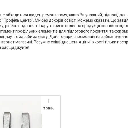
ої не обходиться жоден ремонт. тому, якщо Ви уважний, відповідал
"Профіль центр". Ми без докорів совісті можемо сказати, що завдяк
му, рівень надання товару та виготовлення продукції повністю відп
тимент профільних елементів для підлогового покриття, також змо
пецвзуття засоби захисту. Дані товари спрямовані на забезпечення
тернет магазині. Розумне співвідношення ціни і якості тільки пос
та заощаджуйте!
1
трав.