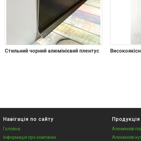
Профіль для LVT панелей (для
кварцвінілу)
Алюмінієві протиковзкі
накладки
Алюмінієві пороги для підлоги
Профіль для скла душової під
плитку
Стильний чорний алюмінієвий плентус
Високоякісн
Алюмінієвий плінтус для
стільниці
Алюмінієві стінові панелі-рейки
Система укладки плитки без
клею
Кабель канал підлоговий
алюмінієвий
Відгуки
Навігація по сайту
Продукція
Головна
Алюмінієві по
Інформація про компанію
Алюмінієві ку