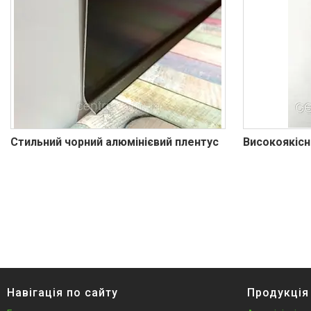
Профіль для LVT панелей (для
кварцвінілу)
Алюмінієві протиковзкі
накладки
Алюмінієві пороги для підлоги
Профіль для скла душової під
плитку
Алюмінієвий плінтус для
стільниці
Стильний чорний алюмінієвий плентус
Високоякісн
Алюмінієві стінові панелі-рейки
Система укладки плитки без
клею
Кабель канал підлоговий
алюмінієвий
Відгуки
Навігація по сайту
Продукція