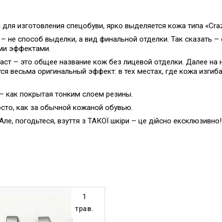
для изготовления спецобуви, ярко выделяется кожа типа «Craz
» – не способ выделки, а вид финальной отделки. Так сказать –
ми эффектами.
аст – это общее название кож без лицевой отделки. Далее на 
я весьма оригинальный эффект: в тех местах, где кожа изгиба
– как покрытая тонким слоем резины.
осто, как за обычной кожаной обувью.
Але, погодьтеся, взуття з ТАКОЇ шкіри – це дійсно ексклюзивно!
1
трав.