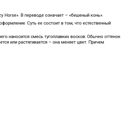
y Horse». В переводе означает – «бешеный конь».
 оформление. Суть ее состоит в том, что естественный
него наносится смесь тугоплавких восков. Обычно оттенок
ется или растягивается – она меняет цвет. Причем