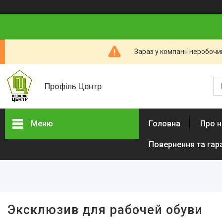
Зараз у компанії неробочи
Профіль Центр
Меню
Головна
Про н
Повернення та гар
Новини компанії
Категорії товарів
Алюмінієвий профіль тіньового
шва (ПТШ)
Алюмінієвий Карниз
Эксклюзив для рабочей обуви
Прихованого Монтажу