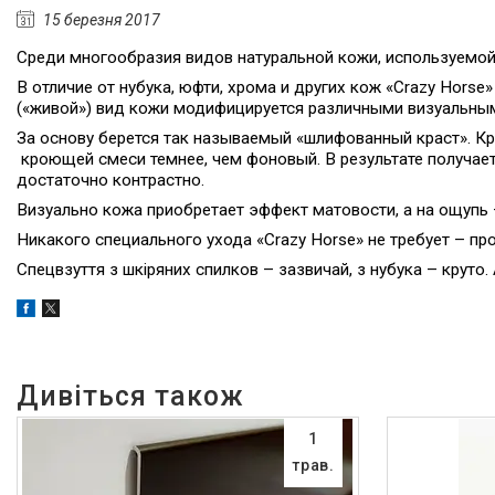
Алюмінієвий плінтус BEST
15 березня 2017
DEAL (власне виробництво)
Среди многообразия видов натуральной кожи, используемой 
Плінтуси з нержавіючої сталі
В отличие от нубука, юфти, хрома и других кож «Crazy Horse
Профіль з LED підсвічуванням
(«живой») вид кожи модифицируется различными визуальны
(для стін, підлоги, плитки,
керамограніта і т. д)
За основу берется так называемый «шлифованный краст». Кр
кроющей смеси темнее, чем фоновый. В результате получаетс
Оздоблювальний профіль для
достаточно контрастно.
ДСП, ЛДСП, скла, дзеркал,
декоративних стінових
Визуально кожа приобретает эффект матовости, а на ощупь 
панелей, гіпсопанелей
Никакого специального ухода «Crazy Horse» не требует – пр
Профіль для плитки
Спецвзуття з шкіряних спилков – зазвичай, з нубука – круто. 
Капельник Терасний /
балконний профіль (карниз).
Відведення води.
Алюмінієвий профіль
Алюмінієві куточки
Алюмінієвий верстатний
1
профіль V-Slot
трав.
Алюмінієва лиштва на двері