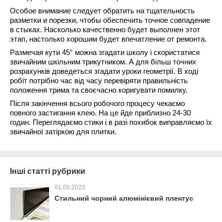
Особое внимание следует обратить на тщательность
разметки и порезки, чтобы обеспечить точное совпадение
в стыках. Насколько качественно будет выполнен этот
этап, настолько хорошим будет впечатление от ремонта.
Размечая кути 45° можна згадати школу і скористатися
звичайним шкільним трикутником. А для більш точних
розрахунків доведеться згадати уроки геометрії. В ході
робіт потрібно час від часу перевіряти правильність
положення трима та своєчасно коригувати помилку.
Після закінчення всього робочого процесу чекаємо
повного застигання клею. На це йде приблизно 24-30
годин. Переглядаємо стики і в разі похибок виправляємо їх
звичайної затіркою для плитки.
Інші статті рубрики
01.05.2023
Стильний чорний алюмінієвий плентус