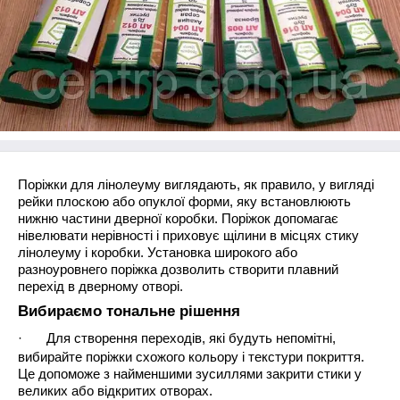
Поріжки для лінолеуму виглядають, як правило, у вигляді
рейки плоскою або опуклої форми, яку встановлюють
нижню частини дверної коробки. Поріжок допомагає
нівелювати нерівності і приховує щілини в місцях стику
лінолеуму і коробки. Установка широкого або
разноуровнего поріжка дозволить створити плавний
перехід в дверному отворі.
Вибираємо тональне рішення
·
Для створення переходів, які будуть непомітні,
вибирайте поріжки схожого кольору і текстури покриття.
Це допоможе з найменшими зусиллями закрити стики у
великих або відкритих отворах.