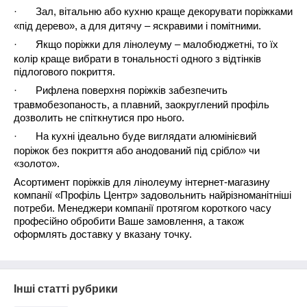
·
Зал, вітальню або кухню краще декорувати поріжками
«під дерево», а для дитячу – яскравими і помітними.
·
Якщо поріжки для лінолеуму – малобюджетні, то їх
колір краще вибрати в тональності одного з відтінків
підлогового покриття.
·
Рифлена поверхня поріжків забезпечить
травмобезопаность, а плавний, заокруглений профіль
дозволить не спіткнутися про нього.
·
На кухні ідеально буде виглядати алюмінієвий
поріжок без покриття або анодований під срібло» чи
«золото».
Асортимент поріжків для лінолеуму інтернет-магазину
компанії «
Профіль Центр
» задовольнить найрізноманітніші
потреби. Менеджери компанії протягом короткого часу
професійно обробити Ваше замовлення, а також
оформлять доставку у вказану точку.
Інші статті рубрики