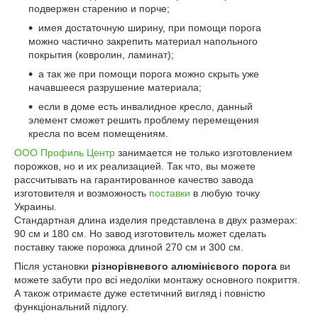
подвержен старению и порче;
имея достаточную ширину, при помощи порога
можно частично закрепить материал напольного
покрытия (ковролин, ламинат);
а так же при помощи порога можно скрыть уже
начавшееся разрушение материала;
если в доме есть инвалидное кресло, данный
элемент сможет решить проблему перемещения
кресла по всем помещениям.
ООО Профиль Центр
занимается не только изготовлением
порожков, но и их реализацией. Так что, вы можете
рассчитывать на гарантированное качество завода
изготовителя и возможность
поставки
в любую точку
Украины.
Стандартная длина изделия представлена в двух размерах:
90 см и 180 см. Но завод изготовитель может сделать
поставку также порожка длиной 270 см и 300 см.
Після установки
різнорівневого алюмінієвого порога
ви
можете забути про всі недоліки монтажу основного покриття.
А також отримаєте дуже естетичний вигляд і повністю
функціональний підлогу.