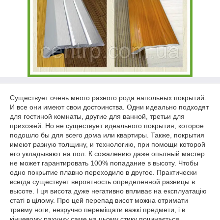
Существует очень много разного рода напольных покрытий.
И все они имеют свои достоинства. Одни идеально подходят
для гостиной комнаты, другие для ванной, третьи для
прихожей. Но не существует идеального покрытия, которое
подошло бы для всего дома или квартиры. Также, покрытия
имеют разную толщину, и технологию, при помощи которой
его укладывают на пол. К сожалению даже опытный мастер
не может гарантировать 100% попадание в высоту. Чтобы
одно покрытие плавно переходило в другое. Практически
всегда существует вероятность определенной разницы в
высоте. І ця висота дуже негативно впливає на експлуатацію
статі в цілому. Про цей перепад висот можна отримати
травму ноги, незручно переміщати важкі предмети, і в
кінцевому рахунку саме на цьому стику починається