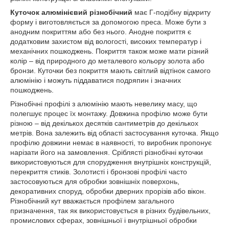
Куточок алюмінієвий різнобічний
має Г-подібну відкриту
форму і виготовляється за допомогою преса. Може бути з
анодним покриттям або без нього. Анодне покриття є
додатковим захистом від вологості, високих температур і
механічних пошкоджень. Покриття також може мати різний
колір – від природного до металевого кольору золота або
бронзи. Куточки без покриття мають світлий відтінок самого
алюмінію і можуть піддаватися подряпин і значних
пошкоджень.
Різнобічні профілі з алюмінію мають невелику масу, що
полегшує процес їх монтажу. Довжина профілю може бути
різною – від декількох десятків сантиметрів до декількох
метрів. Вона залежить від області застосування куточка. Якщо
профілю довжини немає в наявності, то виробник пропонує
нарізати його на замовлення. Сріблясті різнобічні куточки
використовуються для спорудження внутрішніх конструкцій,
перекриття стиків. Золотисті і бронзові профілі часто
застосовуються для обробки зовнішніх поверхонь,
декоративних споруд, обробки дверних прорізів або вікон.
Різнобічний кут вважається профілем загального
призначення, так як використовується в різних будівельних,
промислових сферах, зовнішньої і внутрішньої обробки