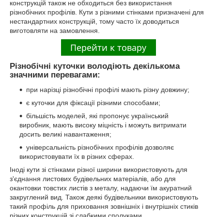
конструкцій також не обходиться без використання
різнобічних профілів. Кути з різними стінками призначені для
нестандартних конструкцій, тому часто їх доводиться
виготовляти на замовлення.
Різнобічні куточки володіють декількома
значними перевагами:
при нарізці різнобічні профілі мають різну довжину;
є куточки для фіксації різними способами;
більшість моделей, які пропонує український
виробник, мають високу міцність і можуть витримати
досить великі навантаження;
універсальність різнобічних профілів дозволяє
використовувати їх в різних сферах.
Іноді кути зі стінками різної ширини використовують для
з'єднання листових будівельних матеріалів, або для
окантовки товстих листів з металу, надаючи їм акуратний
закруглений вид. Також деякі будівельники використовують
такий профіль для приховання зовнішніх і внутрішніх стиків
різних конструкцій зі слабкими сполуками.