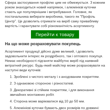
Сфера застосування профілю цим не обмежується. З кожним
роком знаходиться новий напрямок, і алюмінієві куточки
стають ще популярнішим і витребування. Головне, як
постачальника вибирати виробника, такого як "Профіль
Центр". Це дозволить отримати на виріб саму привабливу
вартість і гарантувати собі різноманітність асортименту.
На що може розраховувати покупець
Асортимент продукції дійсно дуже великий, і дозволить
задовольнити інтерес як роздрібного, так і оптового покупця.
Немає необхідності підганяти майбутнє виріб під наявний
витратний ресурс. Будь-який майстер може розраховувати на
наступні види куточків:
Зроблені з чистого металу і з анодованим покриттям.
З однаковою стороною і різностатеві.
Декоративні зі стійким покриттям, і для виконання
звичайних монтажних робіт.
Сторона може варіюватися від 10 до 50 мм.
Алюмінієві куточки бувають двох розмірів по довжині: