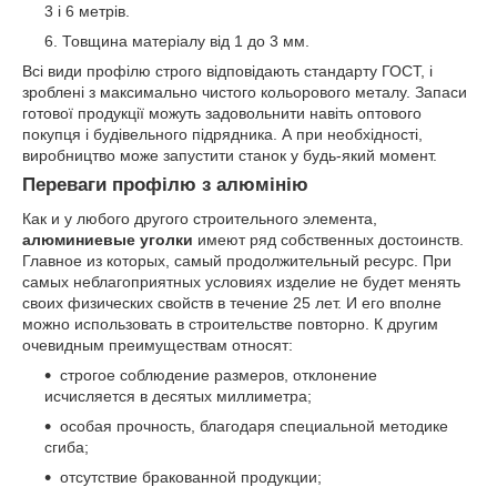
3 і 6 метрів.
Товщина матеріалу від 1 до 3 мм.
Всі види профілю строго відповідають стандарту ГОСТ, і
зроблені з максимально чистого кольорового металу. Запаси
готової продукції можуть задовольнити навіть оптового
покупця і будівельного підрядника. А при необхідності,
виробництво може запустити станок у будь-який момент.
Переваги профілю з алюмінію
Как и у любого другого строительного элемента,
алюминиевые уголки
имеют ряд собственных достоинств.
Главное из которых, самый продолжительный ресурс. При
самых неблагоприятных условиях изделие не будет менять
своих физических свойств в течение 25 лет. И его вполне
можно использовать в строительстве повторно. К другим
очевидным преимуществам относят:
строгое соблюдение размеров, отклонение
исчисляется в десятых миллиметра;
особая прочность, благодаря специальной методике
сгиба;
отсутствие бракованной продукции;