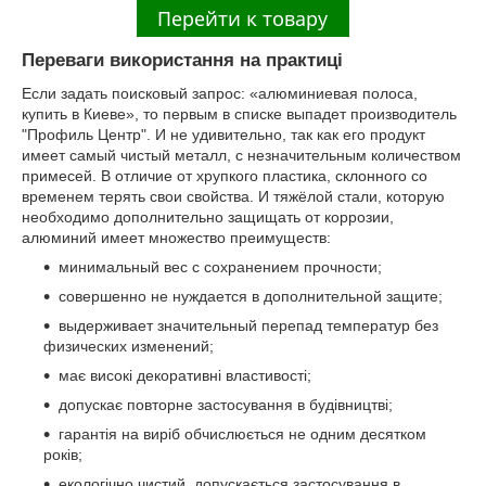
Переваги використання на практиці
Если задать поисковый запрос: «алюминиевая полоса,
купить в Киеве», то первым в списке выпадет производитель
"Профиль Центр". И не удивительно, так как его продукт
имеет самый чистый металл, с незначительным количеством
примесей. В отличие от хрупкого пластика, склонного со
временем терять свои свойства. И тяжёлой стали, которую
необходимо дополнительно защищать от коррозии,
алюминий имеет множество преимуществ:
минимальный вес с сохранением прочности;
совершенно не нуждается в дополнительной защите;
выдерживает значительный перепад температур без
физических изменений;
має високі декоративні властивості;
допускає повторне застосування в будівництві;
гарантія на виріб обчислюється не одним десятком
років;
екологічно чистий, допускається застосування в