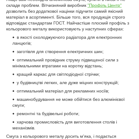
складе проблем. Вітчизняний виробник
"Профіль Центр"
дозволить без додаткової націнки підучити самий якісний
матеріал в асортименті. Більше того, вся продукція строго
відповідає стандартам ГОСТ. Найчастіше плоский профіль з
кольорового металу використовують у наступних сферах:
в якості охолоджуючого радіатора для електронних
ланцюгів;
заготівля для створення електричних шин;
оптимальний провідник струму підвищеної сили з
мінімальними втратами на коротку відстань;
кращий каркас для світлодіодної стрічки;
у будівництві легких, але дуже міцних конструкцій;
оптимальний матеріал для рекламних носіїв;
машинобудування не може обійтися без алюмінієвої
смуги;
ремонтні та будівельні роботи;
харчова промисловість для виготовлення столів і
механізмів.
Смуга з кольорового металу досить м'яка, і подається