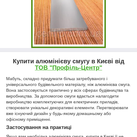
Купити алюмінієву смугу в Києві від
ТОВ "Профіль-Центр"
Мабуть, складно придумати більш затребуваного і
універсального будівельного матеріалу, ніж алюмінієва смуга.
Вона застосовується практично у всіх сферах будівництва та
виробництва. За допомогою смуги вдається налагодити
виробництво комплектуючих для електричних приладів,
створювати унікальні декоративні елементи. Перетворювати
вже існуючий дизайн у будь-якому домашньому або
офісному приміщенні.
Застосування на практиці
Якщо вам необхідна алюмінієва смуга, купити в Києві її не