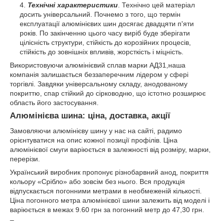
Технічні характеристики
. Технічно цей матеріал
досить універсальний. Почнемо з того, що термін
експлуатації алюмінієвих шин досягає двадцяти п'яти
років. По закінченню цього часу виріб буде зберігати
цілісність структури, стійкість до корозійних процесів,
стійкість до зовнішніх впливів, жорсткість і міцність.
Використовуючи алюмінієвий сплав марки АД31,наша
компанія залишається беззаперечним лідером у сфері
торгівлі. Завдяки універсальному складу, анодованому
покриттю, спар стійкий до сірководню, що істотно розширює
область його застосування.
Алюмінієва шина: ціна, доставка, акції
Замовляючи алюмінієву шину у нас на сайті, радимо
орієнтуватися на опис кожної позиції профілів. Ціна
алюмінієвої смуги варіюється в залежності від розміру, марки,
перерізи.
Український виробник пропонує різнобарвний анод, покриття
кольору «Срібло» або зовсім без нього. Вся продукція
відпускається погонними метрами в необмеженій кількості.
Ціна погонного метра алюмінієвої шини залежить від моделі і
варіюється в межах 9.60 грн за погонний метр до 47,30 грн.