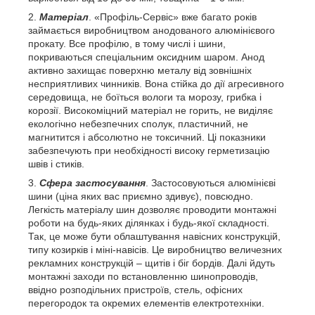
Матеріал
. «Профіль-Сервіс» вже багато років
займається виробництвом анодованого алюмінієвого
прокату. Все профілю, в тому числі і шини,
покриваються спеціальним оксидним шаром. Анод
активно захищає поверхню металу від зовнішніх
несприятливих чинників. Вона стійка до дії агресивного
середовища, не боїться вологи та морозу, грибка і
корозії. Високоміцний матеріал не горить, не виділяє
екологічно небезпечних сполук, пластичний, не
магнитится і абсолютно не токсичний. Ці показники
забезпечують при необхідності високу герметизацію
швів і стиків.
Сфера застосування
. Застосовуються алюмінієві
шини (ціна яких вас приємно здивує), повсюдно.
Легкість матеріалу шин дозволяє проводити монтажні
роботи на будь-яких ділянках і будь-якої складності.
Так, це може бути облаштування навісних конструкцій,
типу козирків і міні-навісів. Це виробництво величезних
рекламних конструкцій – щитів і біг бордів. Далі йдуть
монтажні заходи по встановленню шинопроводів,
ввідно розподільних пристроїв, стель, офісних
перегородок та окремих елементів електротехніки.