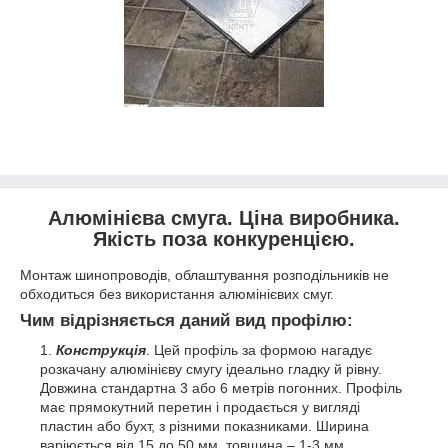
Алюмінієва смуга. Ціна виробника.
Якість поза конкуренцією.
Монтаж шинопроводів, облаштування розподільників не
обходиться без використання алюмінієвих смуг.
Чим відрізняється даний вид профілю:
Конструкція
. Цей профіль за формою нагадує
розкачану алюмінієву смугу ідеально гладку й рівну.
Довжина стандартна 3 або 6 метрів погонних. Профіль
має прямокутний перетин і продається у вигляді
пластин або бухт, з різними показниками. Ширина
варіюється від 15 до 50 мм, товщина – 1-3 мм.