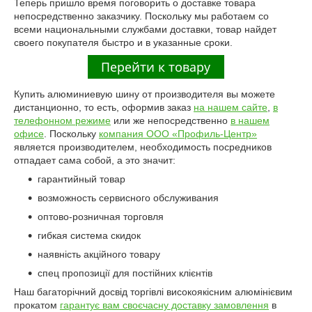
Теперь пришло время поговорить о доставке товара
непосредственно заказчику. Поскольку мы работаем со
всеми национальными службами доставки, товар найдет
своего покупателя быстро и в указанные сроки.
Купить алюминиевую шину от производителя вы можете
дистанционно, то есть, оформив заказ
на нашем сайте
,
в
телефонном режиме
или же непосредственно
в нашем
офисе
. Поскольку
компания ООО «Профиль-Центр»
является производителем, необходимость посредников
отпадает сама собой, а это значит:
гарантийный товар
возможность сервисного обслуживания
оптово-розничная торговля
гибкая система скидок
наявність акційного товару
спец пропозиції для постійних клієнтів
Наш багаторічний досвід торгівлі високоякісним алюмінієвим
прокатом
гарантує вам своєчасну доставку замовлення
в