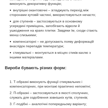
виконують декоративну функцію;
внутрішні окантовочні – згладжують перехід між
сторонами кутовій частині, використовуються нечасто;
для ступенів – застосовуються в основному
усередині приміщень, запобігають відколи й
ушкодження на краях плитки. Завдяки їм, сходи стають
менш слизькими;
компенсаторні – не допускають появу деформацій
внаслідок перепадів температури;
стикувальні – монтуються в місцях стиків кахлю з
іншими матеріалами.
Вироби бувають різних форм:
Т-образні виконують функції стикувальних і
компенсаторних, при монтажі практично непомітні;
П-образні – застосовуються в якості сполучних,
служать для оздоблення зовнішніх кутів, ступенів;
Г-подібні – аналогічні попередньому варіанту;