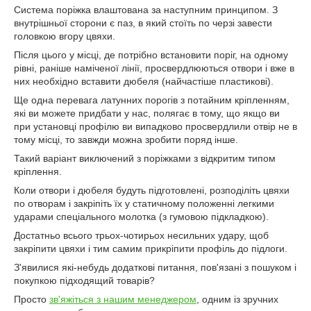
Система поріжка влаштована за наступним принципом. З
внутрішньої сторони є паз, в який стоїть по черзі завести
головкою вгору цвяхи.
Після цього у місці, де потрібно встановити поріг, на одному
рівні, раніше наміченої лінії, просвердлюються отвори і вже в
них необхідно вставити дюбеля (найчастіше пластикові).
Ще одна перевага латунних порогів з потайним кріпленням,
які ви можете придбати у нас, полягає в тому, що якщо ви
при установці профілю ви випадково просвердлили отвір не в
тому місці, то завжди можна зробити поряд інше.
Такий варіант виключений з поріжками з відкритим типом
кріплення.
Коли отвори і дюбеля будуть підготовлені, розподіліть цвяхи
по отворам і закріпіть їх у статичному положенні легкими
ударами спеціального молотка (з гумовою підкладкою).
Достатньо всього трьох-чотирьох несильних удару, щоб
закріпити цвяхи і тим самим прикріпити профіль до підлоги.
З'явилися які-небудь додаткові питання, пов'язані з пошуком і
покупкою підходящий товарів?
Просто
зв'яжіться з нашим менеджером
, одним із зручних