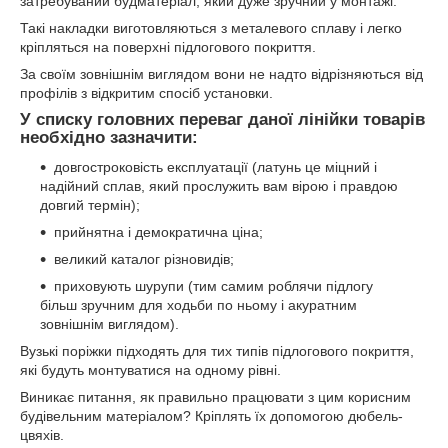
затребуваний будматеріал, який дуже зручний у монтажі.
Такі накладки виготовляються з металевого сплаву і легко
кріпляться на поверхні підлогового покриття.
За своїм зовнішнім виглядом вони не надто відрізняються від
профілів з відкритим спосіб установки.
У списку головних переваг даної лінійки товарів
необхідно зазначити:
довгостроковість експлуатації (латунь це міцний і
надійний сплав, який прослужить вам вірою і правдою
довгий термін);
прийнятна і демократична ціна;
великий каталог різновидів;
приховують шурупи (тим самим роблячи підлогу
більш зручним для ходьби по ньому і акуратним
зовнішнім виглядом).
Вузькі поріжки підходять для тих типів підлогового покриття,
які будуть монтуватися на одному рівні.
Виникає питання, як правильно працювати з цим корисним
будівельним матеріалом? Кріплять їх допомогою дюбель-
цвяхів.