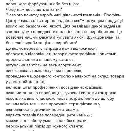
порошкове фарбування або без нього.
Чому нам довіряють клієнти?
З самого початку виробничої діяльності компанія «Профіль-
Центр» взяла орієнтир не надання своїм покупцям продукції
виключно бездоганної якості. Для реалізації даної задачі ми
застосовуємо передові технології світового виробництва. Це
дозволяє нашим клієнтам купувати якісні, функціональні та
безпечні вироби за ціною виробника!
До інших переваг співпраці з нами відноситься:
абсолютна відповідність товарів фотографіями і описами,
представленими в нашому каталозі;
актуальна вартість на весь асортимент,
висока якість комплектуючих і профілів;
проведення щоденного контролю наявності на складі товарів
у достатній кількості;
великий штат професійних і досвідчених фахівців;
використання на виробництві сучасної системи контролю
якості, яка виключає можливість потрапляння до шлюбу
нашим клієнтам – вся продукція сертифікована у
відповідності з діючими нормативами;
вартість товарів без посередницької націнки;
можливість вибору умов і способів оплати;
персональний підхід до кожного клієнта;