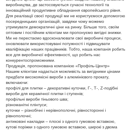
виробництва, де застосовуються сучасні технології та
інноваційний продуктивне обладнання європейського рівня.
Для реалізації своєї продукції ми не користуємося допомогою
посередницьких організацій, завдяки чому можемо
утримувати демократичні ціни на ринку. Більше того, своїм
оптовим і постійним клієнтам ми пропонуємо вигідні знижки.
Ми не перестаємо вдосконалювати свої виробничі процеси,
оновлювати використовувані потужності і підвищувати
кваліфікацію наших працівників. Тобто, наша компанія робить
все для виробничої ефективності, що робить нас
конкурентоспроможними.
Продукція, пропонована компанією «Профіль-Центр»
Нашим клієнтам надається можливість за вигідними цінами
придбати високоякісні вироби з алюмінієвого прокату,
включаючи:
профілі для плитки – декоративні куточки, Г-, Т-, Z-подібні
вироби для керамічної плитки і ступенів;
профільні вироби тіньового шва;
різноманітні плінтуси;
куточки – різнобічні і нерівнополочні, рівносторонні і
рівнополочні;
антиковзні накладки – плоскі з одного гумовою вставкою,
кутові поріжки з одного гумовою вставкою, широкі з двома