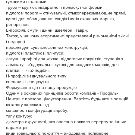
гумовими вставками;
труби – круглої, квадратної і прямокутної форми;
підлогові пороги – стикувальні, стыкоперекрывающие прямі,
кутові для облицювання сходів і кутів сходових маршів,
різнорівневі;
L-профілі, смуги і шини, швелери і таври.
Також, у нашому асортименті представлені різноманітні якісні
і недорогі:
профілі для суцільноскляних конструкцій;
підлогові пластикові плінтуси;
латунні профілі для кахлю, підлогових покриттів, ступенів з
ламінату – з'єднувальні, кутові для сходових маршів, для
плитки, Т - і Z-подібні;
Н-профілі з'єднувального типу;
спецодяг і спецвзуття.
Формування цін на нашу продукцію
Одним з основних принципів роботи компанії «Профіль-
Центр» є прозоре ціноутворення. Вартість будь-якої з позицій
каталогу залежить від:
складності конфігурації виробу;
типу контуру;
діаметра окружності, яка описана навколо перерізу та інших
параметрів;
види зовнішнього покриття – анодоване, полімерне