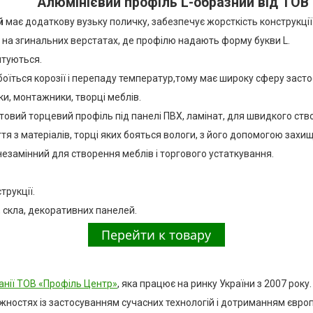
Алюмінієвий профіль L-образний від ТОВ
й
має додаткову вузьку поличку, забезпечує жорсткість конструкції
 на згинальних верстатах, де профілю надають форму букви L.
нтуються.
 боїться корозії і перепаду температур,тому має широку сферу заст
и, монтажники, творці меблів.
овий торцевий профіль під панелі ПВХ, ламінат, для швидкого ство
тя з матеріалів, торці яких бояться вологи, з його допомогою зах
езамінний для створення меблів і торгового устаткування.
трукції.
скла, декоративних панелей.
анії ТОВ «Профіль Центр»
, яка працює на ринку України з 2007 року.
ностях із застосуванням сучасних технологій і дотриманням євро