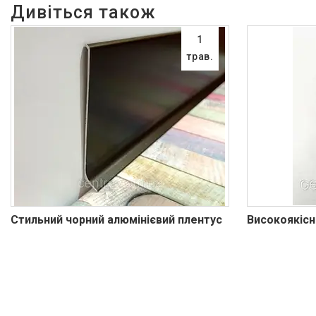
1
трав.
Стильний чорний алюмінієвий плентус
Високоякісн