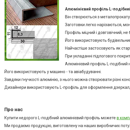
Плінтуси з нержавіючої сталі
Алюмінієвий профіль L-подібни
Профіль з LED підсвічуванням
(для стін, підлоги, плитки,
Він створюється з металопрокату
керамограніта і т. д)
Заготовки легко нарізаються, мо
Оздоблювальний профіль для
Профіль міцний і довговічний, не
ДСП, ЛДСП, скла, дзеркал,
декоративних стінових
Його використовують будівельник
панелей, гіпсопанелей
Найчастіше застосовують як старт
Профіль для плитки
При укладанні підлогового покрит
Капельник Терасний /
Алюмінієвий профіль L-подібний н
балконний профіль (карниз).
Його використовують у машино - та авіабудуванні.
Відведення води.
Завдяки гнучкості алюмінію, з нього можна створювати різні конс
Алюмінієвий профіль
Дизайнери використовують L-профіль для оформлення дзеркал, 
Алюмінієві куточки
Алюмінієвий верстатний
профіль V-Slot
Про нас
Алюмінієва лиштва на двері
Профіль для LVT панелей (для
Купити недорого L-подібний алюмінієвий профіль можете
в комп
кварцвінілу)
Ми продаємо продукцію, виготовлену на наших виробничих потуж