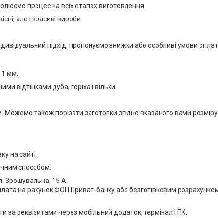
ролюємо процес на всіх етапах виготовлення.
сні, але і красиві вироби.
індивідуальний підхід, пропонуємо знижки або особливі умови опла
11 мм.
ими відтінками дуба, горіха і вільхи.
 Можемо також порізати заготовки згідно вказаного вами розміру
ку на сайті.
учним способом:
л. Зрошувальна, 15 А;
плата на рахунок ФОП Приват-банку або безготівковим розрахунко
ти за реквізитами через мобільний додаток, термінал і ПК.