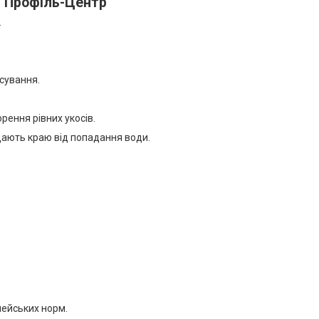
 "Профіль-Центр"
.
осування.
рення рівних укосів.
ищають краю від попадання води.
пейських норм.