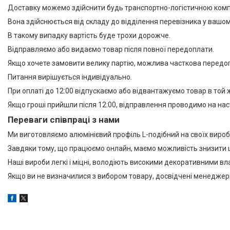
Доставку можемо здійснити будь транспортно-логістичною компан
Вона здійснюється від складу до відділення перевізника у вашом
В такому випадку вартість буде трохи дорожче.
Відправляємо або видаємо товар після повної передоплати.
Якщо хочете замовити велику партію, можлива часткова передо
Питання вирішується індивідуально.
При оплаті до 12:00 відпускаємо або відвантажуємо товар в той 
Якщо гроші прийшли після 12:00, відправлення проводимо на на
Переваги співпраці з нами
Ми виготовляємо алюмінієвий профіль L-подібний на своїх вироб
Завдяки тому, що працюємо онлайн, маємо можливість знизити ц
Наші вироби легкі і міцні, володіють високими декоративними в
Якщо ви не визначилися з вибором товару, досвідчені менеджери