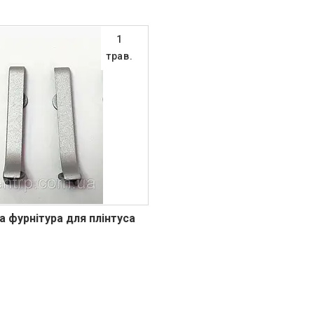
1
трав.
а фурнітура для плінтуса