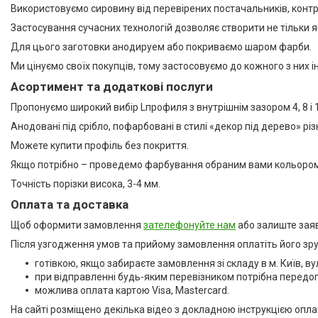
Алюмінієві протиковзкі
Використовуємо сировину від перевірених постачальників, конт
накладки
Застосування сучасних технологій дозволяє створити не тільки які
Алюмінієві пороги для підлоги
Для цього заготовки анодируем або покриваємо шаром фарби.
Профіль для скла душової під
Ми цінуємо своїх покупців, тому застосовуємо до кожного з них 
плитку
Асортимент та додаткові послуги
Алюмінієвий плінтус для
стільниці
Пропонуємо широкий вибір Lпрофиля з внутрішнім зазором 4, 8 і 
Алюмінієві стінові панелі-рейки
Анодовані під срібло, пофарбовані в стилі «декор під дерево» різн
Система укладки плитки без
Можете купити профіль без покриття.
клею
Якщо потрібно – проведемо фарбування обраним вами кольором.
Кабель канал підлоговий
алюмінієвий
Точність порізки висока, 3-4 мм.
Оплата та доставка
Відгуки
Щоб оформити замовлення
зателефонуйте нам
або залиште заяв
Після узгодження умов та прийому замовлення оплатіть його зр
готівкою, якщо забираєте замовлення зі складу в м. Київ, ву
при відправленні будь-яким перевізником потрібна передо
можлива оплата картою Visa, Mastercard.
На сайті розміщено декілька відео з докладною інструкцією опла