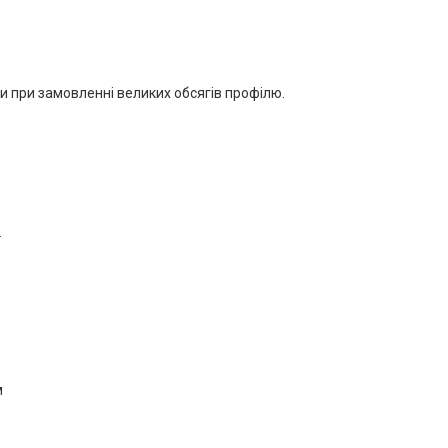
ти при замовленні великих обсягів профілю.
.
м