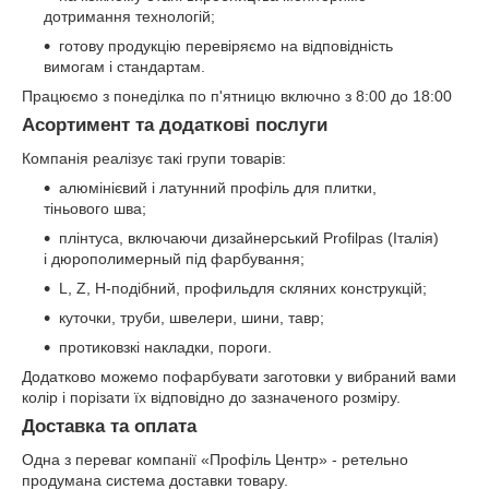
дотримання технологій;
готову продукцію перевіряємо на відповідність
вимогам і стандартам.
Працюємо з понеділка по п'ятницю включно з 8:00 до 18:00
Асортимент та додаткові послуги
Компанія реалізує такі групи товарів:
алюмінієвий і латунний профіль для плитки,
тіньового шва;
плінтуса, включаючи дизайнерський Profilpas (Італія)
і дюрополимерный під фарбування;
L, Z, H-подібний, профильдля скляних конструкцій;
куточки, труби, швелери, шини, тавр;
протиковзкі накладки, пороги.
Додатково можемо пофарбувати заготовки у вибраний вами
колір і порізати їх відповідно до зазначеного розміру.
Доставка та оплата
Одна з переваг компанії «Профіль Центр» - ретельно
продумана система доставки товару.