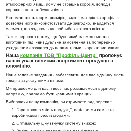
атмосферних явищ, йому не страшна корозія, володіє
хорошою пожежобезпечністю.
Різноманітність форм, розмірів, видів і матеріалів профілів
дозволяє його використовувати де завгодно, знайдеться
елемент, що задовольняє найвибагливішого клієнта.
Також перевага в тому, що будь-який елемент можна
виготовити під індивідуальне замовлення за попередньо
узгодженими заздалегідь параметрами і характеристиками.
Наша
компанія ТОВ "Профіль-Центр"
пропонує
вашій увазі великий асортимент продукції з
алюмінію.
Наше головне завдання - забезпечити для вас відмінну якість
товарів за доступними цінами.
Ми працюємо для вас, і весь час розвиваємося в даному
напрямку, прагнемо бути кращими з кращих.
Вибираючи нашу компанію, ви отримаєте ряд переваг:
Гарантована якість продукції, оскільки ми самі є та
виробниками і реалізаторами;
Оптимальну ціну і гнучку систему знижок;
Вигідні економ пропозиції на певні товари;