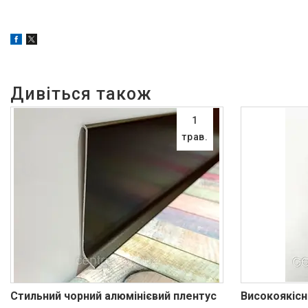
1
трав.
Стильний чорний алюмінієвий плентус
Високоякісн