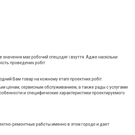
иве значення має робочий спецодяг і взуття. Адже наскільки
кість проведених робіт.
ідний Вам товар на кожному етапі проектних робіт.
м ценам, сервисным обслуживанием, а также рады с услугами
собенности и специфические характеристики проектируемого
оектно-ремонтные работы именно в этом городе и дает