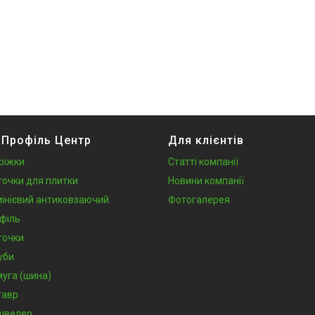
 Профіль Центр
Для клієнтів
ріжки
Статті компанії
точки для плитки
Новини компанії
інієвий антиковзаючий
Фотогалерея
філь
точки
уби
муга (шина)
тавр
швелер