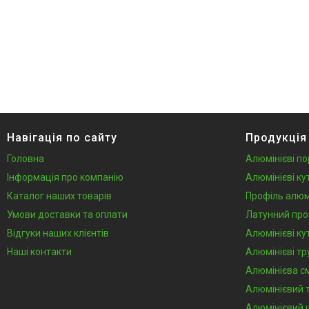
Навігація по сайту
Продукція
Головна
Алюмінієві по
Інформація про компанію
Алюмінієві ку
Каталог наших товарів
Профіль алюм
Умови доставки та оплати
Латунний про
Відгуки наших клієнтів
Алюмінієві ку
Наші контакти
Алюмінієві тр
Алюмінієва с
Алюмінієвий 
Алюмінієвий 