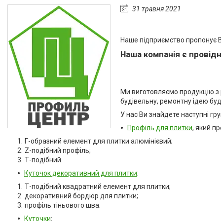
Алюмінієвий плінтус BEST
31 травня 2021
DEAL (власне виробництво)
Плінтуси з нержавіючої сталі
Наше підприємство пропонує Ва
Профіль з LED підсвічуванням
(для стін, підлоги, плитки,
Наша компанія є провідн
керамограніта і т. д)
Оздоблювальний профіль для
ДСП, ЛДСП, скла, дзеркал,
Ми виготовляємо продукцію з 
декоративних стінових
будівельну, ремонтну ідею бу
панелей, гіпсопанелей
У нас Ви знайдете наступні гру
Профіль для плитки
Профіль для плитки
, який п
Капельник Терасний /
балконний профіль (карниз).
Г-образний елемент для плитки алюмінієвий;
Відведення води.
Z-подібний профіль;
Т-подібний.
Алюмінієвий профіль
Куточок декоративний для плитки
:
Алюмінієві куточки
Т-подібний квадратний елемент для плитки;
Алюмінієвий верстатний
декоративний бордюр для плитки;
профіль V-Slot
профіль тіньового шва.
Алюмінієва лиштва на двері
Куточки
: