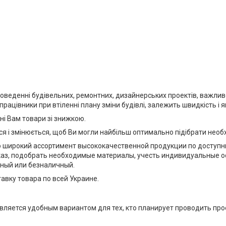
и проведенні будівельних, ремонтних, дизайнерських проектів, важл
рацівники при втіленні плану зміни будівлі, залежить швидкість і я
і Вам товари зі знижкою.
 і змінюється, щоб Ви могли найбільш оптимально підібрати необх
широкий ассортимент высококачественной продукции по доступны
аз, подобрать необходимые материалы, учесть индивидуальные о
чный или безналичный.
вку товара по всей Украине.
является удобным вариантом для тех, кто планирует проводить пр