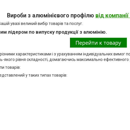
Вироби з алюмінієвого профілю
від компані
шій увазі великий вибір товарів та послуг.
им лідером по випуску продукції з алюмінію.
різними характеристиками і з урахуванням індивідуальних вимог п
дь-якого рівня складності, домагаючись максимально ефективного 
пи товарів:
редставлений у таких типах товарів: