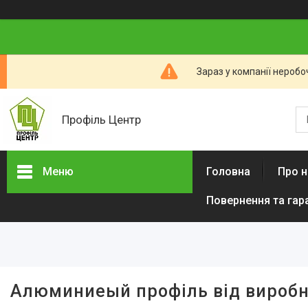
Зараз у компанії неробо
Профіль Центр
Меню
Головна
Про н
Повернення та гар
Новини компанії
Категорії товарів
Алюмінієвий профіль тіньового
шва (ПТШ)
Алюмінієвий Карниз
Алюминиеый профіль від виробн
Прихованого Монтажу