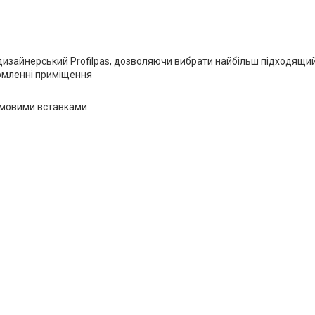
к і дизайнерський Profilpas, дозволяючи вибрати найбільш підход
ормленні приміщення
 гумовими вставками