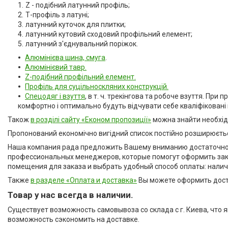
Z - подібний латунний профіль;
Т-профіль з латуні;
латунний куточок для плитки;
латунний кутовий сходовий профільний елемент;
латунний з'єднувальний поріжок.
Алюмінієва шина, смуга
.
Алюмінієвий тавр.
Z-подібний профільний елемент.
Профіль для суцільноскляних конструкцій.
Спецодяг і взуття
, в т. ч. трекінгова та робоче взуття. Пр
комфортно і оптимально будуть відчувати себе кваліфіковані п
Також
в розділі сайту «Економ пропозиції»
можна знайти необхідн
Пропонований економічно вигідний список постійно розширюється
Наша компания рада предложить Вашему вниманию достаточно 
профессиональных менеджеров, которые помогут оформить зак
помещения для заказа и выбрать удобный способ оплаты: нали
Также
в разделе «Оплата и доставка»
Вы можете оформить доста
Товар у нас всегда в наличии.
Существует возможность самовывоза со склада с г. Киева, что 
возможность сэкономить на доставке.