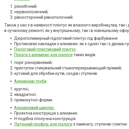
Профіль для LVT панелей (для
різнобічний
кварцвінілу)
нерівнополичний;
Алюмінієві протиковзкі
рівносторонній рівнополочний.
накладки
Також у нас є в наявності плінтус як власного виробництва, та
Алюмінієві пороги для підлоги
в сучасному ремонті, як у внутрішньому, так і в зовнішньому оф
Профіль для скла душової під
Дюрополимерный підлоговий плінтус під фарбування.
плитку
Протиковзкі накладки з алюмінію: як з однієї так і з двома
Алюмінієвий плінтус для
Підлоговий пластиковий плінтус
.
стільниці
Пороги з алюмінію для підлоги
таких видів:
Алюмінієві стінові панелі-рейки
поріг різнорівневий;
приступок стикувальний стыкоперекрывающий прямий;
Система укладки плитки без
кутовий для обробки кутів, сходів і ступенів.
клею
Алюмінієві труби
:
Кабель канал підлоговий
алюмінієвий
круглої,
квадратної.
прямокутної форми.
Відгуки
Алюмінієвий швелер.
Проектна конструкція з алюмінію.
Н-подібна сполучна конструкція.
Латунний профіль для підлоги
з ламінату, ступенів і плитки: