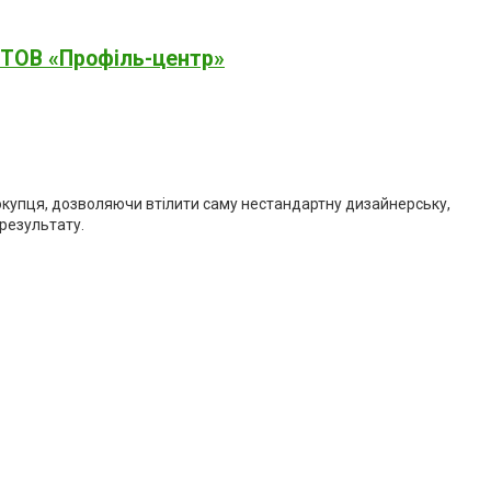
ї ТОВ «Профіль-центр»
окупця, дозволяючи втілити саму нестандартну дизайнерську,
результату.