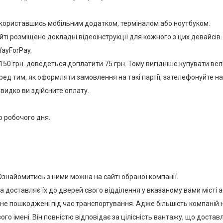
скориставшись мобільним додатком, терміналом або ноутбуком.
ті розміщено докладні відеоінструкції для кожного з цих девайсів.
WayForPay.
50 грн. доведеться доплатити 75 грн. Тому вигідніше купувати вели
ед тим, як оформляти замовлення на такі партії, зателефонуйте нам
видко ви здійсните оплату.
о робочого дня.
Ознайомитись з ними можна на сайті обраної компанії.
а доставляє їх до дверей свого відділення у вказаному вами місті
не пошкоджені під час транспортування. Адже більшість компаній н
о імені. Він повністю відповідає за цілісність вантажу, що достав