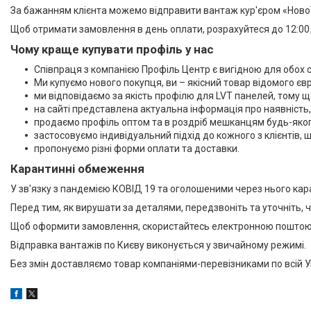
За бажанням клієнта можемо відправити вантаж кур'єром «Нової 
Щоб отримати замовлення в день оплати, розрахуйтеся до 12:00.
Чому краще купувати профіль у нас
Співпраця з компанією Профіль Центр є вигідною для обох с
Ми купуємо нового покупця, ви – якісний товар відомого єв
ми відповідаємо за якість профілю для LVT панелей, тому
на сайті представлена ​​актуальна інформація про наявність,
продаємо профіль оптом та в роздріб мешканцям будь-якого
застосовуємо індивідуальний підхід до кожного з клієнтів,
пропонуємо різні форми оплати та доставки.
Карантинні обмеження
У зв'язку з пандемією КОВІД 19 та оголошеними через нього к
Перед тим, як вирушати за деталями, передзвоніть та уточніть, ч
Щоб оформити замовлення, скористайтесь електронною поштою 
Відправка вантажів по Києву виконується у звичайному режимі.
Без змін доставляємо товар компаніями-перевізниками по всій Ук