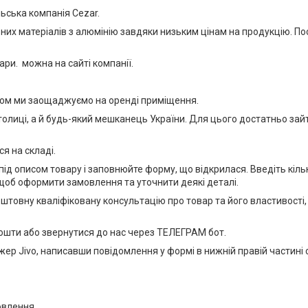
ьська компанія Cezar.
ьних матеріалів з алюмінію завдяки низьким цінам на продукцію. П
ари. можна на сайті компанії.
ном ми заощаджуємо на оренді приміщення.
олиці, а й будь-який мешканець України. Для цього достатньо зайт
я на складі.
під описом товару і заповнюйте форму, що відкрилася. Введіть кільк
щоб оформити замовлення та уточнити деякі деталі.
оштовну кваліфіковану консультацію про товар та його властивості
ошти або звернутися до нас через ТЕЛЕГРАМ бот.
ер Jivo, написавши повідомлення у формі в нижній правій частині са
овлення.