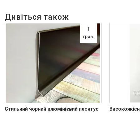
1
трав.
Стильний чорний алюмінієвий плентус
Високоякісн