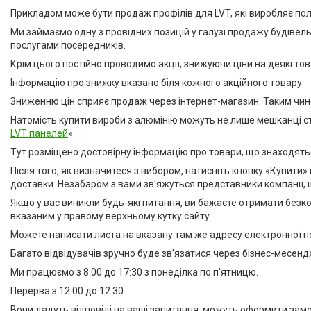
Профіль для LVT панелей (для
Прикладом може бути продаж профілів для LVT, які виробляє пол
кварцвінілу)
Ми займаємо одну з провідних позицій у галузі продажу будівел
Алюмінієві протиковзкі
послугами посередників.
накладки
Крім цього постійно проводимо акції, знижуючи ціни на деякі тов
Алюмінієві пороги для підлоги
Інформацію про знижку вказано біля кожного акційного товару.
Профіль для скла душової під
плитку
Зниженню цін сприяє продаж через інтернет-магазин. Таким чи
Алюмінієвий плінтус для
Натомість купити вироби з алюмінію можуть не лише мешканці ст
стільниці
LVT панелей
» .
Алюмінієві стінові панелі-рейки
Тут розміщено достовірну інформацію про товари, що знаходятьс
Система укладки плитки без
Після того, як визначитеся з вибором, натисніть кнопку «Купити» 
клею
доставки. Незабаром з вами зв'яжуться представники компанії, 
Кабель канал підлоговий
Якщо у вас виникли будь-які питання, ви бажаєте отримати безк
алюмінієвий
вказаним у правому верхньому кутку сайту.
Можете написати листа на вказану там же адресу електронної п
Відгуки
Багато відвідувачів зручно буде зв'язатися через бізнес-месендж
Ми працюємо з 8:00 до 17:30 з понеділка по п'ятницю.
Перерва з 12:00 до 12:30.
Вони дадуть відповіді на ваші запитання, можуть оформити зам