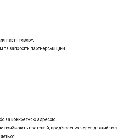
кі партії товару.
 та запросіть партнерські ціни.
 або за конкретною адресою.
е приймають претензій, пред'явлених через деякий час.
ляється.