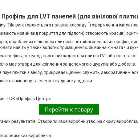
Профіль для LVT панелей (для вінілової плитк
inyl Tile виготовляється з полівінілхлориду. Її оформлення імітує пл
зивають новий вид покриття для підлоги) створюють красиві, оригін
в, оброблених вініловою плиткою, потрібні спеціальні профілі, виг
вати навіть у таких вологих приміщеннях, як ванна кімната чи кух
я профіль, потім від нього викладається плитка LVTабо інша такої
лю має отвори для кріплення за допомогою шурупів або дюбелів.
в'язує плитки з вінілу, прикриває щілини, служить декоративним е
юють закінчену та елегантну ділянку підлоги.
зині ТОВ «Профіль Центр».
оганих результатів. Створили своє виробництво, на якому виробляє
 європейських виробників.