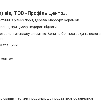
и) від ТОВ «Профіль Центр».
астини із різних порід дерева, мармуру, кераміки.
альні, при цьому недорогі підлоги.
отовлені зі сплаву алюмінію. Вони не бояться води та вологи,
ня.
 ж товщини.
лементом.
мо більшу частину продукції, що продається, обзавелися