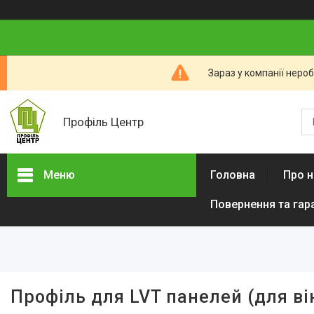
Зараз у компанії неро
Профіль Центр
Меню
Головна
Про н
Повернення та гар
Новини компанії
Категорії товарів
Алюмінієвий профіль тіньового
шва (ПТШ)
Алюмінієвий Карниз
Профіль для LVT панелей (для ві
Прихованого Монтажу