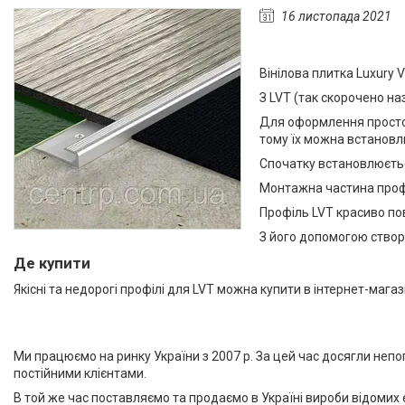
Алюмінієвий плінтус BEST
16 листопада 2021
DEAL (власне виробництво)
Плінтуси з нержавіючої сталі
Вінілова плитка Luxury V
Профіль з LED підсвічуванням
(для стін, підлоги, плитки,
З LVT (так скорочено на
керамограніта і т. д)
Для оформлення просторі
Оздоблювальний профіль для
тому їх можна встановлю
ДСП, ЛДСП, скла, дзеркал,
Спочатку встановлюєтьс
декоративних стінових
панелей, гіпсопанелей
Монтажна частина профі
Профіль для плитки
Профіль LVT красиво по
Капельник Терасний /
З його допомогою створ
балконний профіль (карниз).
Де купити
Відведення води.
Якісні та недорогі профілі для LVT можна купити в інтернет-мага
Алюмінієвий профіль
Алюмінієві куточки
Алюмінієвий верстатний
Ми працюємо на ринку України з 2007 р. За цей час досягли неп
профіль V-Slot
постійними клієнтами.
Алюмінієва лиштва на двері
В той же час поставляємо та продаємо в Україні вироби відомих