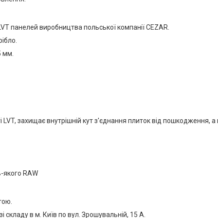
LVT панелей виробництва польської компанії CEZAR.
рібло.
5 мм.
ті LVT, захищає внутрішній кут з'єднання плиток від пошкодження, а 
ь-якого RAW
тою.
 складу в м. Київ по вул. Зрошувальній, 15 А.