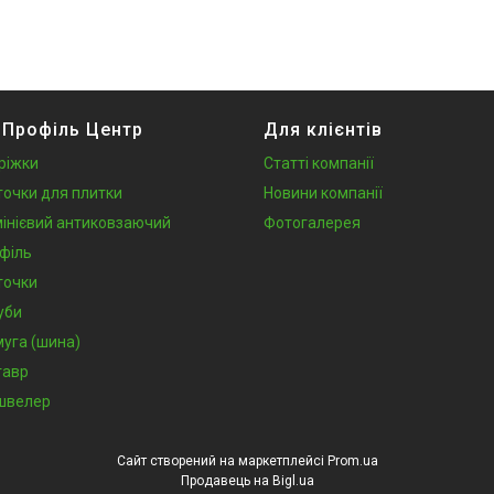
 Профіль Центр
Для клієнтів
ріжки
Статті компанії
точки для плитки
Новини компанії
інієвий антиковзаючий
Фотогалерея
філь
точки
уби
муга (шина)
тавр
швелер
Сайт створений на маркетплейсі
Prom.ua
Продавець на Bigl.ua