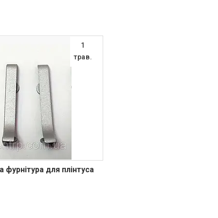
1
трав.
а фурнітура для плінтуса