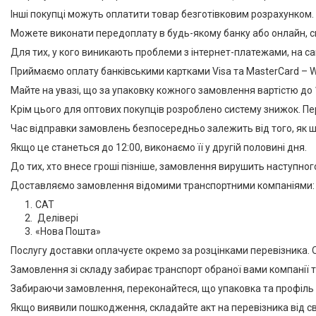
Інші покупці можуть оплатити товар безготівковим розрахунком.
Можете виконати передоплату в будь-якому банку або онлайн, 
Для тих, у кого виникають проблеми з інтернет-платежами, на сай
Приймаємо оплату банківськими картками Visa та MasterCard – 
Майте на увазі, що за упаковку кожного замовлення вартістю до 1
Крім цього для оптових покупців розроблено систему знижок. Пер
Час відправки замовлень безпосередньо залежить від того, як ш
Якщо це станеться до 12:00, виконаємо її у другій половині дня.
До тих, хто внесе гроші пізніше, замовлення вирушить наступног
Доставляємо замовлення відомими транспортними компаніями:
САТ
Делівері
«Нова Пошта»
Послугу доставки оплачуєте окремо за розцінками перевізника. 
Замовлення зі складу забирає транспорт обраної вами компанії т
Забираючи замовлення, переконайтеся, що упаковка та профіль 
Якщо виявили пошкодження, складайте акт на перевізника від свог