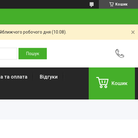
Кошик
айближчого робочого дня (10.08).
а та оплата
Відгуки
Кошик