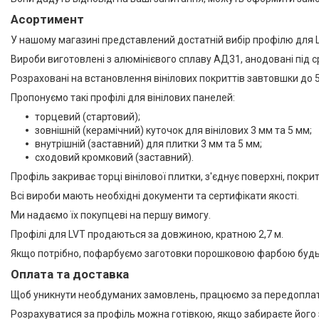
Асортимент
У нашому магазині представлений достатній вибір профілю для 
Вироби виготовлені з алюмінієвого сплаву АД31, анодовані під с
Розраховані на встановлення вінілових покриттів завтовшки до 
Пропонуємо такі профілі для вінілових панелей:
торцевий (стартовий);
зовнішній (керамічний) куточок для вінілових 3 мм та 5 мм;
внутрішній (заставний) для плитки 3 мм та 5 мм;
сходовий кромковий (заставний).
Профіль закриває торці вінілової плитки, з'єднує поверхні, покри
Всі вироби мають необхідні документи та сертифікати якості.
Ми надаємо їх покупцеві на першу вимогу.
Профілі для LVT продаються за довжиною, кратною 2,7 м.
Якщо потрібно, пофарбуємо заготовки порошковою фарбою буд
Оплата та доставка
Щоб уникнути необдуманих замовлень, працюємо за передопла
Розрахуватися за профіль можна готівкою, якщо забираєте його зі