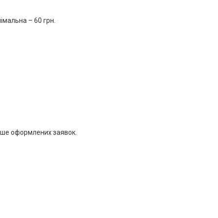
імальна – 60 грн.
іше оформлених заявок.