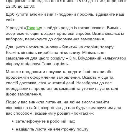
Працюємо з понеділка по п'ятницю з 8:00 до 17:30, перерва з
12:00 до 12:30.
Щоб купити алюмінієвий Т-подібний профіль, відвідайте наш
сайт.
У розділі «
Товари
» знайдіть розділ із такою назвою. Вивчіть
асортимент, оцініть характеристики виробів. Визначившись із
вибором, переходьте до оформлення замовлення.
Для цього натисніть кнопку «Купити» на сторінці товару.
Вкажіть кількість виробів на лічильнику. Мінімальне
замовлення для цього розділу – 3 м. Вбудований калькулятор
відразу ж підрахує їхню вартість.
Можете продовжити покупки та додати інші товари або
продовжити оформлення замовлення. Вкажіть місце та
спосіб доставки, свої контактні дані. Незабаром до вас
передзвонить представник компанії та уточнить усі деталі
щодо замовлення.
Якщо у вас виникли питання, на які не змогли знайти
відповіді на сайті, зверніться до нас будь-яким зручним для
вас способом, вказаним у розділі «Контакти»:
зателефонуйте в робочий час;
надішліть листа на електронну пошту;