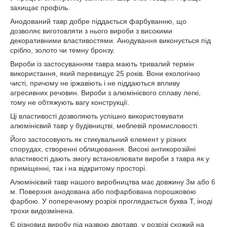
захищає профіль.
Анодований тавр добре піддається фарбуванню, що
дозволяє виготовляти з нього вироби з високими
декоративними властивостями. Анодування виконується під
срібло, золото чи темну бронзу.
Вироби із застосуванням тавра мають тривалий термін
використання, який перевищує 25 років. Вони екологічно
чисті, причому не іржавіють і не піддаються впливу
агресивних речовин. Вироби з алюмінієвого сплаву легкі,
тому не обтяжують вагу конструкції.
Ці властивості дозволяють успішно використовувати
алюмінієвий тавр у будівництві, меблевій промисловості.
Його застосовують як стикувальний елемент у різних
спорудах, створенні облицювання. Високі антикорозійні
властивості дають змогу встановлювати вироби з тавра як у
приміщенні, так і на відкритому просторі.
Алюмінієвий тавр нашого виробництва має довжину 3м або 6
м. Поверхня анодована або пофарбована порошковою
фарбою. У поперечному розрізі проглядається буква Т, іноді
трохи видозмінена.
Є різновид виробу під назвою двотавр, у розрізі схожий на