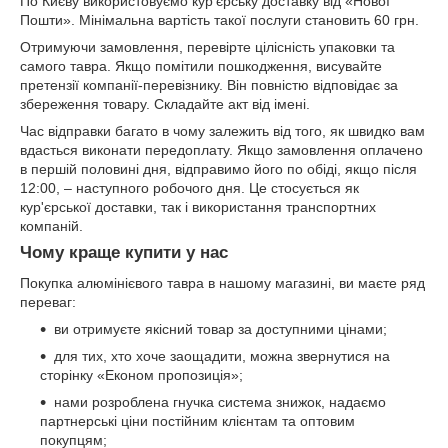
По Києву використовуємо кур'єрську доставку від «Нової
Пошти». Мінімальна вартість такої послуги становить 60 грн.
Отримуючи замовлення, перевірте цілісність упаковки та
самого тавра. Якщо помітили пошкодження, висувайте
претензії компанії-перевізнику. Він повністю відповідає за
збереження товару. Складайте акт від імені.
Час відправки багато в чому залежить від того, як швидко вам
вдасться виконати передоплату. Якщо замовлення оплачено
в першій половині дня, відправимо його по обіді, якщо після
12:00, – наступного робочого дня. Це стосується як
кур'єрської доставки, так і використання транспортних
компаній.
Чому краще купити у нас
Покупка алюмінієвого тавра в нашому магазині, ви маєте ряд
переваг:
ви отримуєте якісний товар за доступними цінами;
для тих, хто хоче заощадити, можна звернутися на
сторінку «Економ пропозиція»;
нами розроблена гнучка система знижок, надаємо
партнерські ціни постійним клієнтам та оптовим
покупцям;