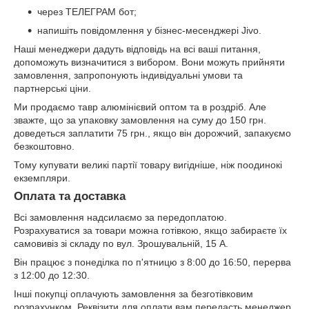
через ТЕЛЕГРАМ бот;
напишіть повідомлення у бізнес-месенджері Jivo.
Наші менеджери дадуть відповідь на всі ваші питання,
допоможуть визначитися з вибором. Вони можуть прийняти
замовлення, запропонують індивідуальні умови та
партнерські ціни.
Ми продаємо тавр алюмінієвий оптом та в роздріб. Але
зважте, що за упаковку замовлення на суму до 150 грн.
доведеться заплатити 75 грн., якщо він дорожчий, запакуємо
безкоштовно.
Тому купувати великі партії товару вигідніше, ніж поодинокі
екземпляри.
Оплата та доставка
Всі замовлення надсилаємо за передоплатою.
Розрахуватися за товари можна готівкою, якщо забираєте їх
самовивіз зі складу по вул. Зрошувальній, 15 А.
Він працює з понеділка по п'ятницю з 8:00 до 16:50, перерва
з 12:00 до 12:30.
Інші покупці оплачують замовлення за безготівковим
розрахунком. Реквізити для оплати вам передасть менеджер