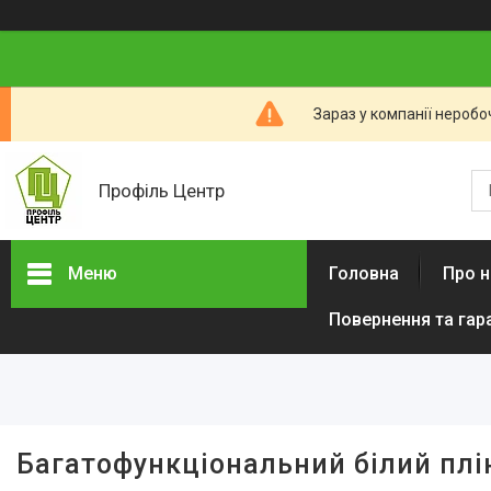
Зараз у компанії неробо
Профіль Центр
Меню
Головна
Про н
Повернення та гар
Новини компанії
Категорії товарів
Алюмінієвий профіль тіньового
шва (ПТШ)
Алюмінієвий Карниз
Багатофункціональний білий плі
Прихованого Монтажу