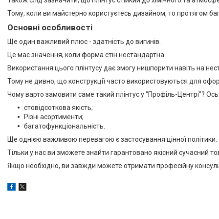
Також слід зазначити, що плінтус стійкий до хімічного та атмосф
Профіль для LVT панелей (для
кварцвінілу)
Тому, коли ви майстерно користуєтесь дизайном, то протягом баг
Алюмінієві протиковзкі
Основні особливості
накладки
Ще один важливий плюс - здатність до вигинів.
Алюмінієві пороги для підлоги
Це має значення, коли форма стін нестандартна.
Профіль для скла душової під
Використання цього плінтусу дає змогу нишпорити навіть на нес
плитку
Тому не дивно, що конструкції часто використовуються для офор
Алюмінієвий плінтус для
стільниці
Чому варто замовити саме такий плінтус у "Профіль-Центрі"? Ос
Алюмінієві стінові панелі-рейки
стовідсоткова якість;
Різні асортименти;
Система укладки плитки без
багатофункціональність.
клею
Ще однією важливою перевагою є застосування цінної політики.
Кабель канал підлоговий
алюмінієвий
Тільки у нас ви зможете знайти гарантовано якісний сучасний т
Якщо необхідно, ви завжди можете отримати професійну консуль
Відгуки