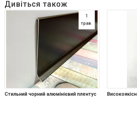
1
трав.
Стильний чорний алюмінієвий плентус
Високоякісн