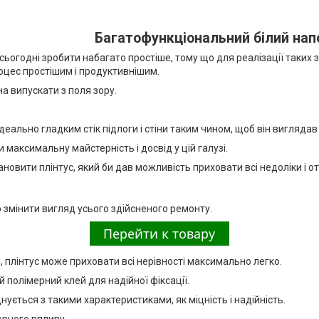
Багатофункціональний білий нап
сьогодні зробити набагато простіше, тому що для реалізації таких 
цес простішим і продуктивнішим.
а випускати з поля зору.
еально гладким стік підлоги і стіни таким чином, щоб він виглядав
 максимальну майстерність і досвід у цій галузі.
овити плінтус, який би дав можливість приховати всі недоліки і о
о змінити вигляд усього здійсненого ремонту.
, плінтус може приховати всі нерівності максимально легко.
 полімерний клей для надійної фіксації.
днується з такими характеристиками, як міцність і надійність.