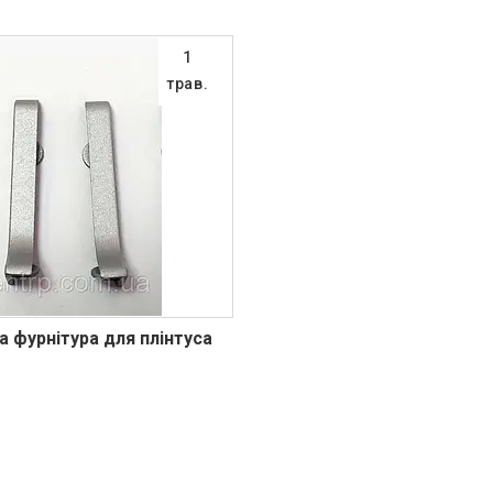
1
трав.
а фурнітура для плінтуса