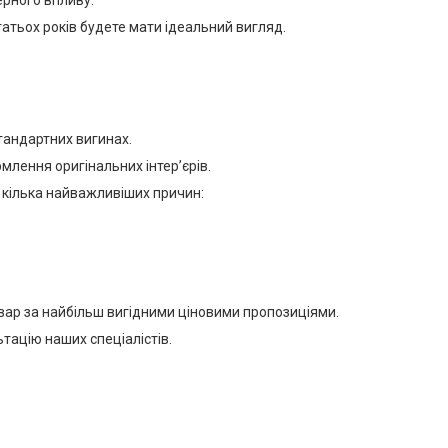
ерного впливу.
атьох років будете мати ідеальний вигляд.
тандартних вигинах.
млення оригінальних інтер’єрів.
ь кілька найважливіших причин:
овар за найбільш вигідними ціновими пропозиціями.
тацію наших спеціалістів.