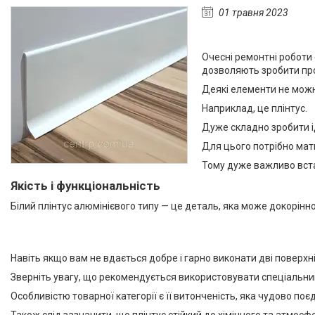
Алюмінієвий плінтус BEST
01 травня 2023
DEAL (власне виробництво)
Плінтуси з нержавіючої сталі
Очесні ремонтні роботи 
Профіль з LED підсвічуванням
дозволяють зробити про
(для стін, підлоги, плитки,
керамограніта і т. д)
Деякі елементи не можн
Оздоблювальний профіль для
Наприклад, це плінтус.
ДСП, ЛДСП, скла, дзеркал,
Дуже складно зробити ід
декоративних стінових
панелей, гіпсопанелей
Для цього потрібно мати
Профіль для плитки
Тому дуже важливо встан
Капельник Терасний /
Якість і функціональність
балконний профіль (карниз).
Білий плінтус алюмінієвого типу — це деталь, яка може докорінн
Відведення води.
Алюмінієвий профіль
Алюмінієві куточки
Навіть якщо вам не вдається добре і гарно виконати дві поверхні
Алюмінієвий верстатний
Зверніть увагу, що рекомендується використовувати спеціальний
профіль V-Slot
Особливістю товарної категорії є її витонченість, яка чудово поє
Алюмінієва лиштва на двері