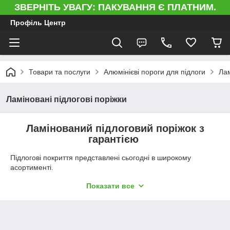
ЗВЕРНІТЬ УВАГУ: ПАКУВАННЯ Є ПЛАТНИМ.
Профіль Центр
Товари та послуги
Алюмінієві пороги для підлоги
Лам
Ламіновані підлогові поріжки
Ламінований підлоговий поріжок з
гарантією
Підлогові покриття представлені сьогодні в широкому
асортименті.
Для того, щоб зробити вибір, вам потрібно вивчити безліч
Показати все
варіантів і вибрати найкраще саме для своїх цілей.
Але крім основної частини, необхідно придбати також і низку
додаткових деталей, які мають не менше значення в цьому
випадку.