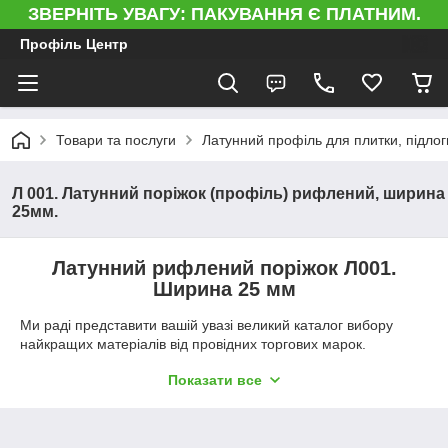
ЗВЕРНІТЬ УВАГУ: ПАКУВАННЯ Є ПЛАТНИМ.
Профіль Центр
Товари та послуги
Латунний профіль для плитки, підлоги
Л 001. Латунний поріжок (профіль) рифлений, ширина
25мм.
Латунний рифлений поріжок Л001.
Ширина 25 мм
Ми раді представити вашій увазі великий каталог вибору
найкращих матеріалів від провідних торгових марок.
Латунний поріжок рифлений
шириною 25 мм замовити за
Показати все
вигідною ціною ви можете в нашому
інтернет-магазині
"Профіль Центр"
.
Латунь заслужено вважають зносостійким типом металу, який
в змозі зберігати свої позитивні характеристики довгий час.