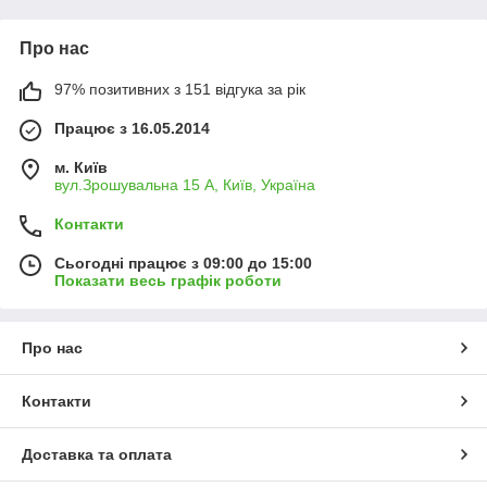
Спосіб монтажу досить простий і зрозумілий на інтуїтивному
рівні. Прямо в рейку слід вбити капелюшок самореза
Про нас
(забивного), який закріплюється прямо на дюбеля
(попередньо встановлені по краю підлогового покриття).
97% позитивних з 151 відгука за рік
Запропоновані моделі на сайті є в наявності.
Працює з 16.05.2014
Поспішайте замовити вподобані варіанти з найкращими
цінами.
м. Київ
вул.Зрошувальна 15 А, Київ, Україна
Вас чекають вигідні знижки!
Щоб підібрати підходящий поріжок і в кінцевому рахунку не
Контакти
помилитися з покупкою —
телефонуйте нам
.
Сьогодні працює з 09:00 до 15:00
Відправка діє по всій території України
будь-яким зручним
Показати весь графік роботи
для вас способом. Можливий самовивіз замовлення прямо зі
складу в Києві.
Про нас
Контакти
Доставка та оплата