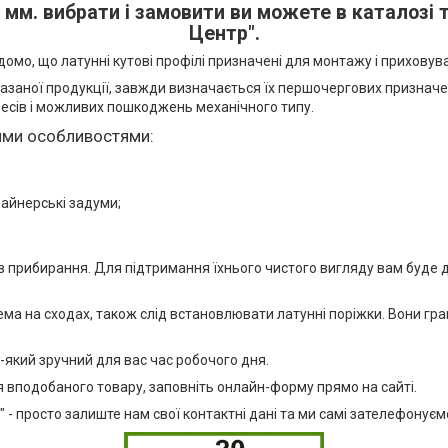
мм. вибрати і замовити ви можете в каталозі 
Центр".
Відомо, що латунні кутові профілі призначені для монтажу і прихову
евказаної продукції, завжди визначається їх першочергових призна
цесів і можливих пошкоджень механічного типу.
ними особливостями:
зайнерські задуми;
в прибирання. Для підтримання їхнього чистого вигляду вам буде 
а на сходах, також слід встановлювати латунні поріжки. Вони грани
-який зручний для вас час робочого дня.
 вподобаного товару, заповніть онлайн-форму прямо на сайті.
 - просто залиште нам свої контактні дані та ми самі зателефонуєм