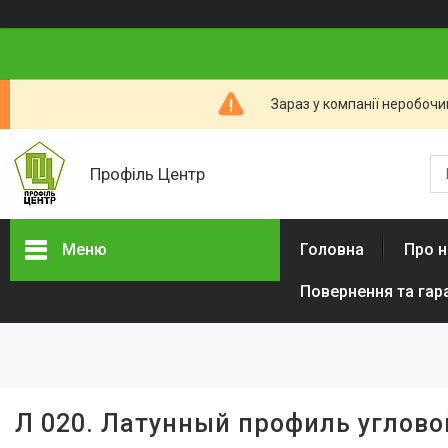
Зараз у компанії неробочи
Профіль Центр
Меню
Головна
Про н
Повернення та гар
Новини компанії
Категорії товарів
Алюмінієвий профіль тіньового
Л 020. Латунный профиль углово
шва (ПТШ)