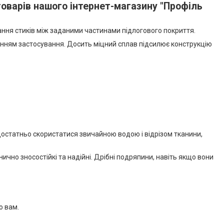
товарів нашого інтернет-магазину "Профіль
вання стиків між заданими частинами підлогового покриття.
ченням застосування. Досить міцний сплав підсилює конструкцію
достатньо скористатися звичайною водою і відрізом тканини,
чно зносостійкі та надійні. Дрібні подряпини, навіть якщо вони
о вам.