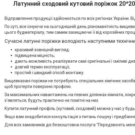
Алюмінієвий Карниз
Латунний сходовий кутовий поріжок 20*20 
Прихованого Монтажу
Алюмінієвий плінтус BEST
Відправлення продукції здійснюється по всіх регіонах України. 
DEAL (власне виробництво)
По суті, все існуюче на сьогоднішній день різноманітність вищ
Плінтуси з нержавіючої сталі
цього будматеріалу, тим самим захищаючи її від корозійних про
Профіль з LED підсвічуванням
Сучасні латунні поріжки володіють наступними техніч
(для стін, підлоги, плитки,
керамограніта і т. д)
красивий зовнішній вигляд;
підвищена міцність;
Оздоблювальний профіль для
дають можливість реалізувати самі оригінальні і сміливі ди
ДСП, ЛДСП, скла, дзеркал,
довгий термін експлуатації;
декоративних стінових
простий і швидкий спосіб монтажу.
панелей, гіпсопанелей
Вищевказані поріжки не потребують спеціальних хімічних засобі
Профіль для плитки
щоб протерти поверхню профілю.
Капельник Терасний /
За максимальних навантажень на певних ділянках кімнати, зокрем
балконний профіль (карниз).
з'являться, будуть практично не помітні на них.
Відведення води.
Купити латунний профіль (кутовий, сходовий) можна у нас у будь
Алюмінієвий профіль
Якщо вам знадобитися консультація з питань пошуку і придбання
Алюмінієві куточки
Для всіх замовників діє безкоштовна послуга "Передзвоніть мені"
Алюмінієвий верстатний
профіль V-Slot