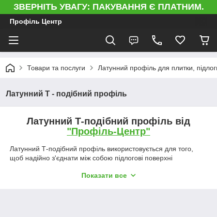
ЗВЕРНІТЬ УВАГУ: ПАКУВАННЯ Є ПЛАТНИМ.
Профіль Центр
Товари та послуги
Латунний профіль для плитки, підлоги
Латунний Т - подібний профіль
Латунний Т-подібний профіль від
"Профіль-Центр"
Латунний Т-подібний профіль використовується для того,
щоб надійно з'єднати між собою підлогові поверхні
знаходяться на одному або на різних рівнях.
Показати все
Від чудово підходить для фінішної обробки і
володіють наступними технічними перевагами:
механічна міцність, гнучкість;
стійкість до дії корозії і вологи;