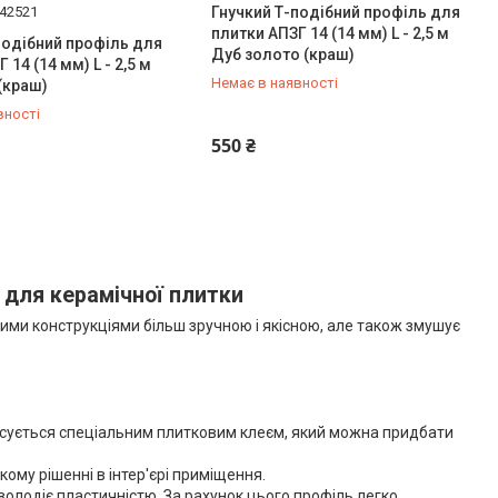
42521
Гнучкий Т-подібний профіль для
плитки АПЗГ 14 (14 мм) L - 2,5 м
подібний профіль для
Дуб золото (краш)
 14 (14 мм) L - 2,5 м
Немає в наявності
 (краш)
вності
931-22-12
+380 (50) 931-22-12
550 ₴
 для керамічної плитки
ними конструкціями більш зручною і якісною, але також змушує
фіксується спеціальним плитковим клеєм, який можна придбати
му рішенні в інтер'єрі приміщення.
олодіє пластичністю. За рахунок цього профіль легко