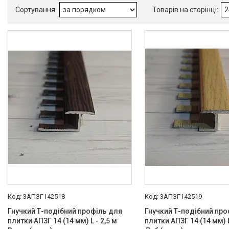
Колір
Різні кольори
10
Країна виробник
Україна
10
Виробник
Профіль-Центр
10
Тип порогу
Однорівневий
10
Вид порога
Гнучкий
10
Матеріал
Алюміній
10
3АПЗГ142518
3АПЗГ142519
Гнучкий Т-подібний профіль для
Гнучкий Т-подібний про
Монтажні отвори на профілі
плитки АПЗГ 14 (14 мм) L - 2,5 м
плитки АПЗГ 14 (14 мм) L