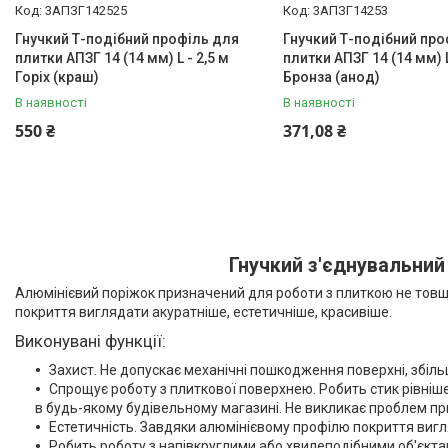
3АПЗГ142525
3АПЗГ14253
Алюмінієвий Карниз
Гнучкий Т-подібний профіль для
Гнучкий Т-подібний про
Прихованого Монтажу
плитки АПЗГ 14 (14 мм) L - 2,5 м
плитки АПЗГ 14 (14 мм) L
Алюмінієвий плінтус BEST
Горіх (краш)
Бронза (анод)
DEAL (власне виробництво)
В наявності
В наявності
Плінтуси з нержавіючої сталі
550 ₴
371,08 ₴
Профіль з LED підсвічуванням
(для стін, підлоги, плитки,
керамограніта і т. д)
Оздоблювальний профіль для
ДСП, ЛДСП, скла, дзеркал,
декоративних стінових
Гнучкий з'єднувальний
панелей, гіпсопанелей
Профіль для плитки
Алюмінієвий поріжок призначений для роботи з плиткою не товщі 
покриття виглядати акуратніше, естетичніше, красивіше.
Капельник Терасний /
балконний профіль (карниз).
Виконувані функції:
Відведення води.
Захист. Не допускає механічні пошкодження поверхні, збіль
Алюмінієвий профіль
Спрощує роботу з плиткової поверхнею. Робить стик рівніш
в будь-якому будівельному магазині. Не викликає проблем п
Алюмінієві куточки
Естетичність. Завдяки алюмінієвому профілю покриття вигл
Алюмінієвий верстатний
Робить роботу з напівкруглими або хвилеподібними об'єкта