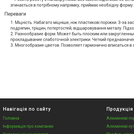
профіль V-Slot
згинається в потрібному напрямку, приймає необхідну форму.
Алюмінієва лиштва на двері
Переваги
Профіль для LVT панелей (для
Міцність. Набагато міцніше, ніж пластикові поріжки. З-за з
кварцвінілу)
подряпин, тріщин, потертостей, відшаровування металу. Підх
Алюмінієві протиковзкі
Разнообразие форм. Может быть плоским или закругленным,
накладки
прокладывание слаботочной электрики. Четкий предназначен
Многообразие цветов. Позволяет гармонично вписаться в 
Алюмінієві пороги для підлоги
Профіль для скла душової під
плитку
Алюмінієвий плінтус для
стільниці
Алюмінієві стінові панелі-рейки
Система укладки плитки без
клею
Кабель канал підлоговий
Навігація по сайту
Продукція
алюмінієвий
Головна
Алюмінієві по
Відгуки
Інформація про компанію
Алюмінієві ку