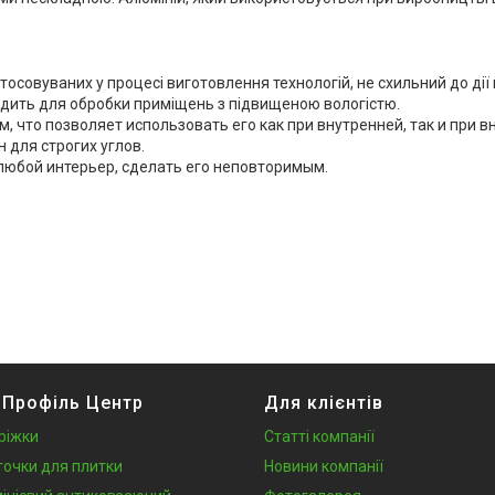
астосовуваних у процесі виготовлення технологій, не схильний до дії
одить для обробки приміщень з підвищеною вологістю.
 что позволяет использовать его как при внутренней, так и при 
 для строгих углов.
любой интерьер, сделать его неповторимым.
 Профіль Центр
Для клієнтів
ріжки
Статті компанії
точки для плитки
Новини компанії