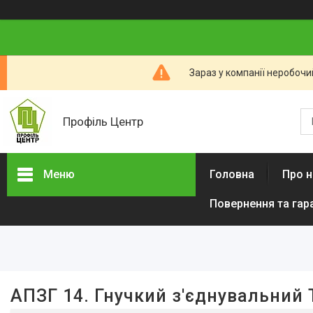
Зараз у компанії неробочи
Профіль Центр
Меню
Головна
Про н
Повернення та гар
Фільтри
Ціна
Наявність
АПЗГ 14. Гнучкий з'єднувальний 
В наявності
7