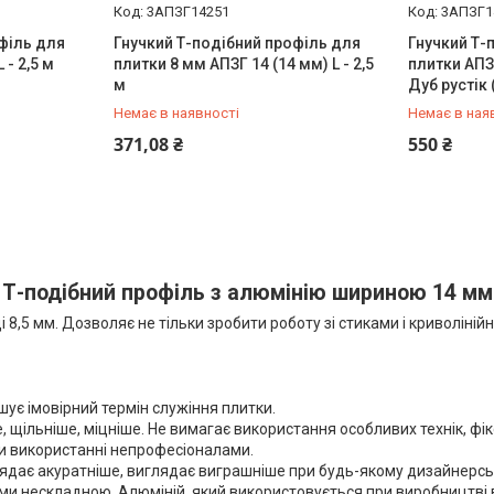
3АПЗГ14251
3АПЗГ1
філь для
Гнучкий Т-подібний профіль для
Гнучкий Т-
 - 2,5 м
плитки 8 мм АПЗГ 14 (14 мм) L - 2,5
плитки АПЗГ
м
Дуб рустік
Немає в наявності
Немає в ная
+380 (50) 931-22-12
+380 (50) 
371,08 ₴
550 ₴
 Т-подібний профіль з алюмінію шириною 14 мм
8,5 мм. Дозволяє не тільки зробити роботу зі стиками і криволіній
шує імовірний термін служіння плитки.
е, щільніше, міцніше. Не вимагає використання особливих технік, 
ри використанні непрофесіоналами.
ядає акуратніше, виглядає виграшніше при будь-якому дизайнерсько
ми нескладною. Алюміній, який використовується при виробництві в