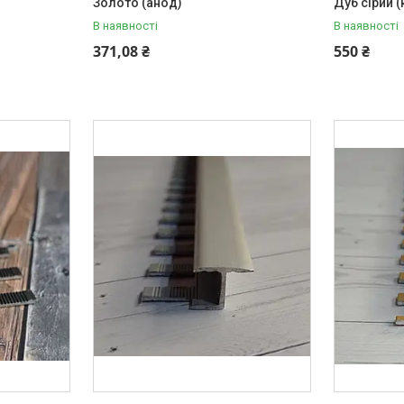
Золото (анод)
Дуб сірий 
В наявності
В наявності
371,08 ₴
550 ₴