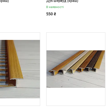
(краш)
Дуб шервуд (краш)
В наявності
550 ₴