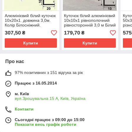
Алюмінієвий білий куточок
Куточок білий алюмінієвий
Куто
10х20х1. довжина 3,0м.
10х10х1 рівнополочний
50х3
Колір Білосніжний.
рівносторонній 3,0 м Білий
різн
матовий (фарб)
307,50
179,70
575
₴
₴
Купити
Купити
Про нас
97% позитивних з 151 відгука за рік
Працює з 16.05.2014
м. Київ
вул.Зрошувальна 15 А, Київ, Україна
Контакти
Сьогодні працює з 09:00 до 15:00
Показати весь графік роботи