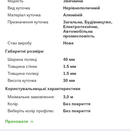
Міцність
Звичайна
Вид куточка
Нерівнополичний
Матеріал куточка
Алюміній
Призначення куточка
Загальна, Будівництво,
Електротехнічне,
Автомобільна
промисловість
Стан виробу
Нове
Габаритні розміри
Ширина полиці
40 мм
Товщина стінки
1.5 мм
Товщина полиці
1.5 мм
Висота куточка
30 мм
Користувальницькі характеристики
Мінімальне замовлення:
3,0 м
Колір
Без покриття
Виберіть колір профілю:
Без покриття
Приховати