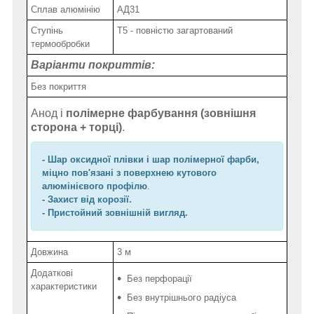
Сплав алюмінію
АД31
Ступінь
Т5 - повністю загартований
термообробки
Варіанти покриттів:
Без покриття
Анод і
полімерне фарбування
(зовнішня
сторона + торці)
.
- Шар оксидної плівки і шар полімерної фарби,
міцно пов'язані з поверхнею кутового
алюмінієвого профілю
.
- Захист від корозії.
- Пристойний зовнішній вигляд.
Довжина
3 м
Додаткові
Без перфорації
характеристики
Без внутрішнього радіуса