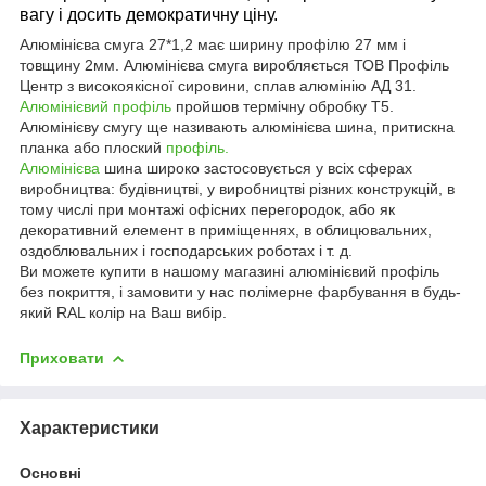
вагу і досить демократичну ціну.
Алюмінієва смуга 27*1,2 має ширину профілю 27 мм і
товщину 2мм. Алюмінієва смуга виробляється ТОВ Профіль
Центр з високоякісної сировини, сплав алюмінію АД 31.
Алюмінієвий профіль
пройшов термічну обробку Т5.
Алюмінієву смугу ще називають алюмінієва шина, притискна
планка або плоский
профіль.
Алюмінієва
шина широко застосовується у всіх сферах
виробництва: будівництві, у виробництві різних конструкцій, в
тому числі при монтажі офісних перегородок, або як
декоративний елемент в приміщеннях, в облицювальних,
оздоблювальних і господарських роботах і т. д.
Ви можете купити в нашому магазині алюмінієвий профіль
без покриття, і замовити у нас полімерне фарбування в будь-
який RAL колір на Ваш вибір.
Приховати
Характеристики
Основні