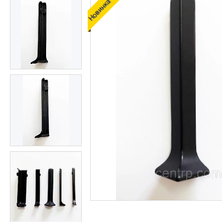
Новинка
Алюмінієвий плінтус BEST
DEAL (власне виробництво)
Плінтуси з нержавіючої сталі
Профіль з LED підсвічуванням
(для стін, підлоги, плитки,
керамограніта і т. д)
Оздоблювальний профіль для
ДСП, ЛДСП, скла, дзеркал,
декоративних стінових
панелей, гіпсопанелей
Профіль для плитки
Капельник Терасний /
балконний профіль (карниз).
Відведення води.
Алюмінієвий профіль
Алюмінієві куточки
Алюмінієвий верстатний
профіль V-Slot
Алюмінієва лиштва на двері