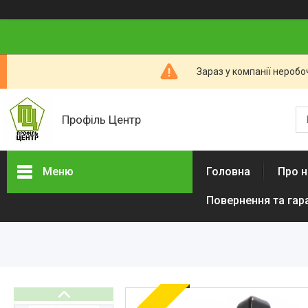
Зараз у компанії неробо
Профіль Центр
Меню
Головна
Про н
Повернення та гар
Новини компанії
Категорії товарів
Алюмінієвий профіль тіньового
шва (ПТШ)
Алюмінієвий Карниз
Прихованого Монтажу