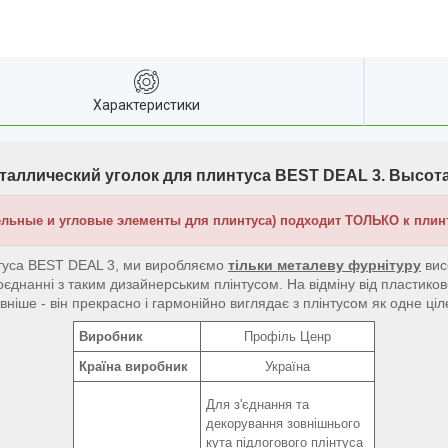
Характеристики
ллический уголок для плинтуса BEST DEAL 3. Высота 40
льные и угловые элементы для плинтуса) подходит ТОЛЬКО к плин
інтуса BEST DEAL 3, ми виробляємо
тільки металеву фурнітуру
вис
оєднанні з таким дизайнерським плінтусом. На відміну від пластико
ніше - він прекрасно і гармонійно виглядає з плінтусом як одне ціле
Виробник
Профіль Ценр
Країна виробник
Україна
Для з'єднання та
декорування зовнішнього
кута підлогового плінтуса