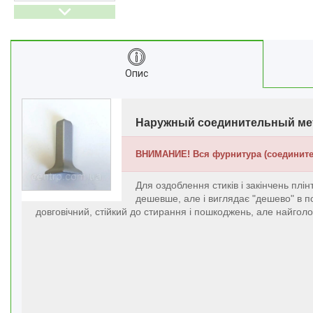
Профіль для LVT панелей (для
кварцвінілу)
Алюмінієві протиковзкі
накладки
Алюмінієві пороги для підлоги
Опис
Профіль для скла душової під
плитку
Алюмінієвий плінтус для
Наружный соединительный мета
стільниці
Алюмінієві стінові панелі-рейки
ВНИМАНИЕ! Вся фурнитура (соедините
Система укладки плитки без
клею
Для оздоблення стиків і закінчень пл
дешевше, але і виглядає "дешево" в п
Кабель канал підлоговий
довговічний, стійкий до стирання і пошкоджень, але найголов
алюмінієвий
Відгуки