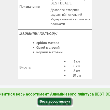
BEST DEAL 3.
Призначення
Дозволяє створити
акуратний і стильний
з'єднувальний куточок між
планками
Варіанти Кольору:
срібло матове
білий матовий
чорний матовий
4 см
6 см
Висота
8 см
10 см
витися весь асортимент Алюмінієвого плінтуса BEST D