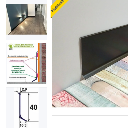
Новинка
Алюмінієвий плінтус BEST
DEAL (власне виробництво)
Плінтуси з нержавіючої сталі
Профіль з LED підсвічуванням
(для стін, підлоги, плитки,
керамограніта і т. д)
Оздоблювальний профіль для
ДСП, ЛДСП, скла, дзеркал,
декоративних стінових
панелей, гіпсопанелей
Профіль для плитки
Капельник Терасний /
балконний профіль (карниз).
Відведення води.
Алюмінієвий профіль
Алюмінієві куточки
Алюмінієвий верстатний
профіль V-Slot
Алюмінієва лиштва на двері