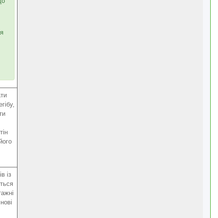
що
ня
ати
гібу,
ти
тін
його
в із
ться
тажні
нові