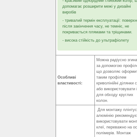
- красивий однорідний глибокий колір, 
допомагає розширити межі у дизайні
виробів
- тривалий термін експлуатації: поверх
після закінчення часу, не темніє, не
покривається плямами та тріщинами.
- висока стійкість до ультрафіолету
Можна радіусно згин
за допомогою профіле
що дозволяє оформи
Особливі
таким профілем
властивості:
криволінійні ділянки с
або використовувати 
для обходу круглих
колон.
Для монтажу плінтусі
алюмінію рекомендує
використовувати мон
клеї, переважно на ос
полімерів. Монтаж