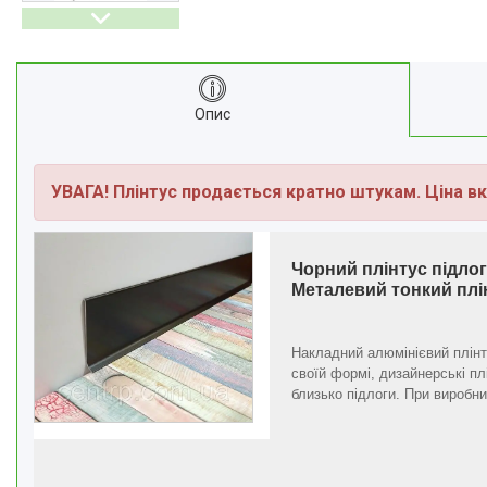
Профіль для LVT панелей (для
кварцвінілу)
Алюмінієві протиковзкі
накладки
Алюмінієві пороги для підлоги
Опис
Профіль для скла душової під
плитку
Алюмінієвий плінтус для
УВАГА! Плінтус продається кратно штукам. Ціна вк
стільниці
Алюмінієві стінові панелі-рейки
Система укладки плитки без
Чорний плінтус підло
клею
Металевий тонкий плі
Кабель канал підлоговий
алюмінієвий
Накладний алюмінієвий плінт
своїй формі, дизайнерські пл
Відгуки
близько підлоги. При виробни