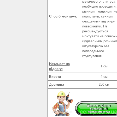
металевого плінтуса
необхідно проводити 
рівними, гладкими, н
Спосіб монтажу:
пористими, сухими,
очищеними від жиру
поверхнями. Не
рекомендується
монтувати на поверхн
будівельним розчино
штукатуркою без
попереднього
ґрунтування.
Нахльост на
1 см
підлогу:
Висота
4 см
Довжина
250 см