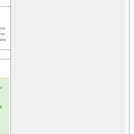
оги.
тке
 між
з
й