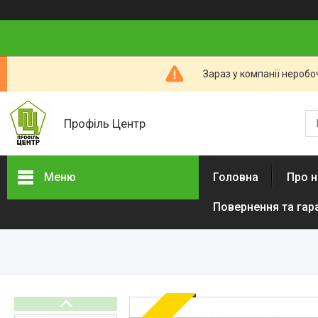
Зараз у компанії неробо
Профіль Центр
Меню
Головна
Про н
Повернення та гар
Новини компанії
Категорії товарів
Алюмінієвий профіль тіньового
шва (ПТШ)
Алюмінієвий Карниз
Прихованого Монтажу