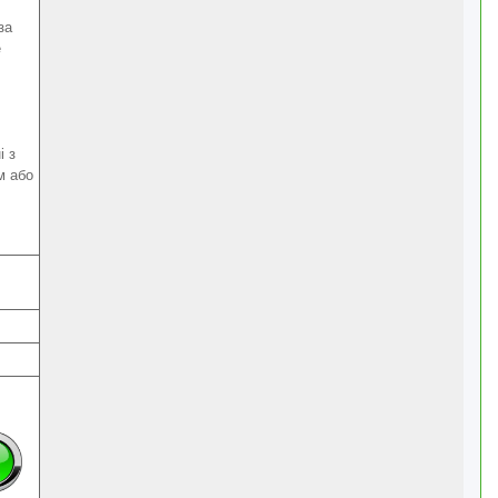
за
е
і з
м або