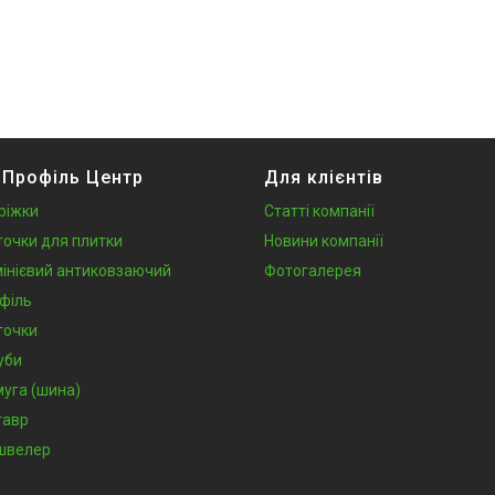
 Профіль Центр
Для клієнтів
ріжки
Статті компанії
точки для плитки
Новини компанії
інієвий антиковзаючий
Фотогалерея
філь
точки
уби
муга (шина)
тавр
швелер