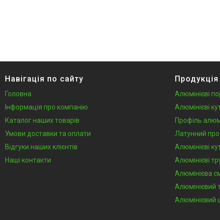
Навігація по сайту
Продукція
Головна
Алюмінієві по
Інформація про компанію
Алюмінієві ку
Каталог наших товарів
Профіль алюм
Умови доставки та оплати
Латунний про
Відгуки наших клієнтів
Алюмінієві ку
Наші контакти
Алюмінієві тр
Алюмінієва с
Алюмінієвий 
Алюмінієвий 