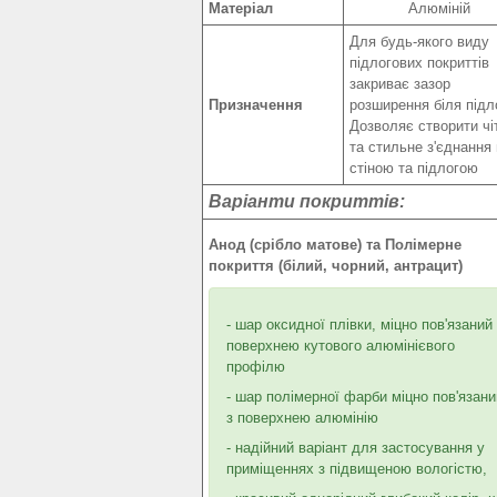
Матеріал
Алюміній
Для будь-якого виду
підлогових покриттів
закриває зазор
Призначення
розширення біля підл
Дозволяє створити чі
та стильне з'єднання
стіною та підлогою
Варіанти покриттів:
Анод (срібло матове) та Полімерне
покриття (білий, чорний, антрацит)
- шар оксидної плівки, міцно пов'язаний 
поверхнею кутового алюмінієвого
профілю
- шар полімерної фарби міцно пов'язани
з поверхнею алюмінію
- надійний варіант для застосування у
приміщеннях з підвищеною вологістю,