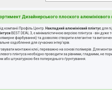
ортимент Дизайнерського плоского алюмінієвого 
ід компанії Профіль Центр.
Накладний алюмінієвий плінтус
для п
інтуси
BEST DEAL 3, є мінімалістичною версією плінтуса - він дуже 
 полімерне фарбування) та дозволяє створити елегантне та витончен
альне оздоблення для сучасних інтер'єрів.
вувати монтажні клеї, переважно на основі полімерів. Для монта
левого плінтуса необхідно проводити за рівними, гладкими, не по
ом або штукатуркою без попереднього ґрунтування.