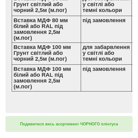
Грунт світлий або
у світлі або
г
чорний 2,5м (м.пог)
темні кольори
м.
Вставка МДФ 80 мм
під замовлення
24
білий або RAL під
гр
замовлення 2,5м
м.
(м.пог)
Вставка МДФ 100 мм
для забарвлення
23
Грунт світлий або
у світлі або
гр
чорний 2,5м (м.пог)
темні кольори
м.
Вставка МДФ 100 мм
під замовлення
28
білий або RAL під
г
замовлення 2,5м
м.
(м.пог)
Подивитися весь асортимент ЧОРНОГО плінтуса