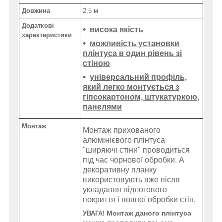
Довжина
2,5 м
Додаткові
висока якість
характеристики
можливість установки
плінтуса в один рівень зі
стіною
універсальний профіль,
який легко монтується з
гіпсокартоном, штукатуркою,
панелями
Монтаж
Монтаж прихованого
алюмінієвого
плінтуса
"ширяючі стіни"
проводиться
під час чорнової обробки. А
декоративну планку
використовують вже після
укладання підлогового
покриття і повної обробки стін.
Монтаж даного плінтуса
УВАГА!