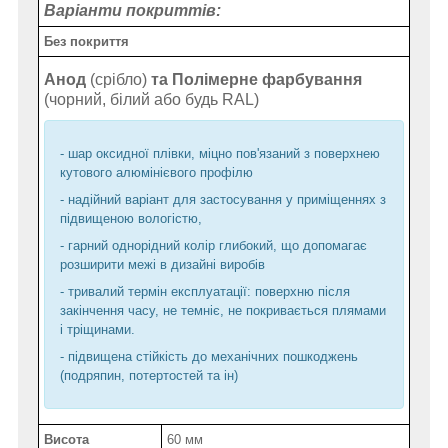
Варіанти покриттів:
Без покриття
Анод
(срібло)
та Полімерне фарбування
(чорний, білий або будь RAL)
- шар оксидної плівки, міцно пов'язаний з поверхнею
кутового алюмінієвого профілю
- надійний варіант для застосування у приміщеннях з
підвищеною вологістю,
- гарний однорідний колір глибокий, що допомагає
розширити межі в дизайні виробів
- тривалий термін експлуатації: поверхню після
закінчення часу, не темніє, не покривається плямами
і тріщинами.
- підвищена стійкість до механічних пошкоджень
(подряпин, потертостей та ін)
Висота
60 мм