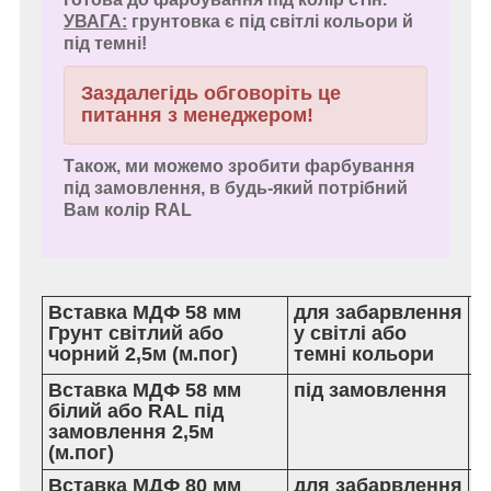
УВАГА:
грунтовка є під світлі кольори й
під темні!
Заздалегідь обговоріть це
питання з менеджером!
Також, ми можемо зробити фарбування
під замовлення, в будь-який потрібний
Вам колір RAL
Вставка МДФ 58 мм
для забарвлення
15
Грунт світлий або
у світлі або
г
чорний 2,5м (м.пог)
темні кольори
м.
Вставка МДФ 58 мм
під замовлення
20
білий або RAL під
гр
замовлення 2,5м
м.
(м.пог)
Вставка МДФ 80 мм
для забарвлення
19