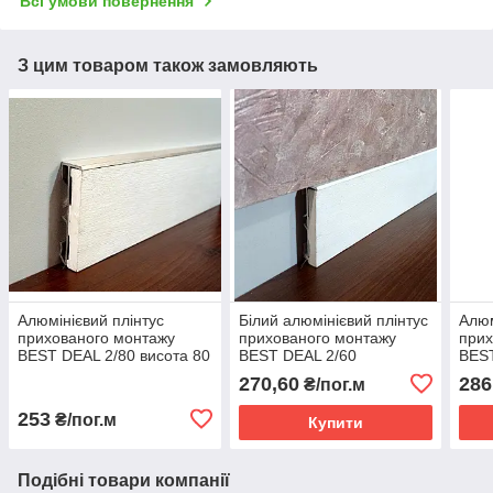
Всі умови повернення
З цим товаром також замовляють
Алюмінієвий плінтус
Білий алюмінієвий плінтус
Алюм
прихованого монтажу
прихованого монтажу
прих
BEST DEAL 2/80 висота 80
BEST DEAL 2/60
BEST
мм, довжина 2,5 м
білосніжний матовий 60
мм, 
270,60
286
₴/пог.м
мм, довжина 2,5 м
253
₴/пог.м
Купити
Подібні товари компанії