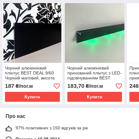
Чорний алюмінієвий
Чорний алюмінієвий
Прих
плінтус BEST DEAL 9/60
прихований плінтус з LED-
плін
Чорний матовий, висота
підсвічуванням BEST
прия
60 мм, довжина 2,5 м
DEAL 7/20 LED чорний
чорн
187
183,70
246
₴/пог.м
₴/пог.м
матовий 20 мм, довжина
довж
2,5 м
Купити
Купити
Про нас
97% позитивних з 150 відгуків за рік