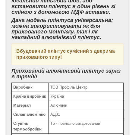
ідеальний тіньовий шов, або
встановити плінтус в один рівень зі
стіною з допомогою МДФ вставки.
Дана модель плінтуса універсальна:
можна використовувати як для
прихованого монтажу, так і як
накладний алюмінієвий плінтус.
Вбудований плінтус сумісний з дверима
прихованого типу!
Прихований алюмінієвий плінтус зараз
в тренді!
Виробник
ТОВ Профіль Центр
Країна виробник
Україна
Матеріал
Алюміній
Сплав алюмінію
АД31
Ступінь
Т5 - повністю загартований
термообробки