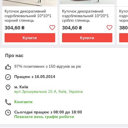
Куточок декоративний
Куточок декоративний
Куто
оздоблювальний 10*10*1
оздоблювальний 10*20*1
оздо
чорний глянець
срібло глянець
чорн
алюмінієвий L-2.7 м
алюмінієвий L-3,0 м
алюм
304,60
304,60
380
₴
₴
Купити
Купити
Про нас
97% позитивних з 150 відгуків за рік
Працює з 16.05.2014
м. Київ
вул.Зрошувальна 15 А, Київ, Україна
Контакти
Сьогодні працює з 08:00 до 18:00
Показати весь графік роботи