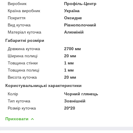
Виробник
Профіль-Центр
Країна виробник
Україна
Покриття
Оксидне
Вид куточка
Рівнополочний
Матеріал куточка
Алюміній
Габаритні розміри
Довжина куточка
2700 мм
Ширина полиці
20 мм
Товщина стінки
1 мм
Товщина полиці
1 мм
Висота куточка
20 мм
Користувальницькі характеристики
Колір
Чорний глянець
Тип куточка
Зовнішній
Розмір куточка
20*20
Приховати