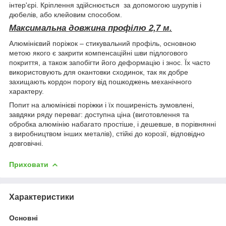
інтер'єрі. Кріплення здійснюється
за допомогою шурупів і
дюбелів
,
або клейовим способом.
Максимальна довжина профілю 2,7 м.
Алюмінієвий поріжок – стикувальний профіль, основною
метою якого є закрити компенсаційні шви підлогового
покриття, а також запобігти його деформацію і знос. Їх часто
використовують для окантовки сходинок, так як добре
захищають кордон порогу від пошкоджень механічного
характеру.
Попит на алюмінієві поріжки і їх поширеність зумовлені,
завдяки ряду переваг: доступна ціна (виготовлення та
обробка алюмінію набагато простіше, і дешевше, в порівнянні
з виробництвом інших металів), стійкі до корозії, відповідно
довговічні.
Приховати
Характеристики
Основні