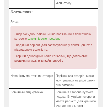
місці стику.
Покриття:
Анод
- шар оксидної плівки, міцно пов'язаний з поверхнею
кутового
алюмінієвого профілю
- надійний варіант для застосування у приміщеннях з
підвищеною вологістю,
- гарний однорідний колір глибокий, що допомагає
розширити межі в дизайні виробів
Наявність монтажних отворів
Поріжок без отворів, може
монтуватися на рідкі цвяхи
або саморізи.
Зовнішній вид куточка
Зовнішня сторона куточка
гладка. Внутрішня сторона
маєте рельєф для кращого
зчеплення з клеєм і