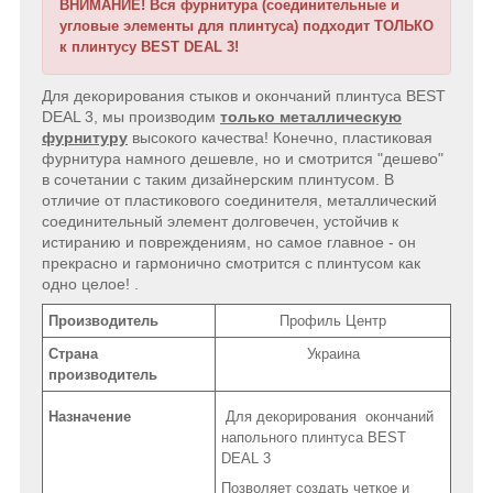
ВНИМАНИЕ! Вся фурнитура (соединительные и
угловые элементы для плинтуса) подходит ТОЛЬКО
к плинтусу BEST DEAL 3!
Для декорирования стыков и окончаний плинтуса BEST
DEAL 3, мы производим
только металлическую
фурнитуру
высокого качества! Конечно, пластиковая
фурнитура намного дешевле, но и смотрится "дешево"
в сочетании с таким дизайнерским плинтусом. В
отличие от пластикового соединителя, металлический
соединительный элемент долговечен, устойчив к
истиранию и повреждениям, но самое главное - он
прекрасно и гармонично смотрится с плинтусом как
одно целое! .
Производитель
Профиль Центр
Страна
Украина
производитель
Назначение
Для декорирования окончаний
напольного плинтуса BEST
DEAL 3
Позволяет создать четкое и