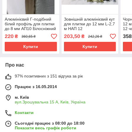
Алюмінієвий Г-подібний
Зовнішній алюмінієвий кут
Чорн
білий профіль для плитки
для плитки до 12 мм L-2,7
12 м
до 8 мм АП10 Білосніжний
м НАП 12
12 ч
L-2.7 м
220
203,50
358
₴
₴
360,65 ₴
242,26 ₴
Купити
Купити
Про нас
97% позитивних з 151 відгука за рік
Працює з 16.05.2014
м. Київ
вул.Зрошувальна 15 А, Київ, Україна
Контакти
Сьогодні працює з 08:00 до 18:00
Показати весь графік роботи