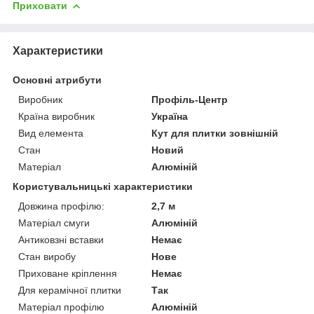
Приховати
Характеристики
Основні атрибути
Виробник
Профіль-Центр
Країна виробник
Україна
Вид елемента
Кут для плитки зовнішній
Стан
Новий
Матеріал
Алюміній
Користувальницькі характеристики
Довжина профілю:
2,7 м
Матеріал смуги
Алюміній
Антиковзні вставки
Немає
Стан виробу
Нове
Приховане кріплення
Немає
Для керамічної плитки
Так
Матеріал профілю
Алюміній