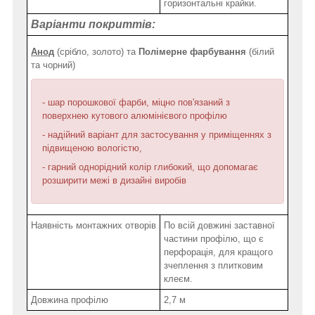
горизонтальні крайки.
Варіанти покриттів:
Анод
(срібло, золото) та
Полімерне фарбування
(білий
та чорний)
- шар порошкової фарби, міцно пов'язаний з
поверхнею кутового алюмінієвого профілю
- надійний варіант для застосування у приміщеннях з
підвищеною вологістю,
- гарний однорідний колір глибокий, що допомагає
розширити межі в дизайні виробів
Наявність монтажних отворів
По всій довжині заставної
частини профілю, що є
перфорація, для кращого
зчеплення з плитковим
клеєм.
Довжина профілю
2,7 м