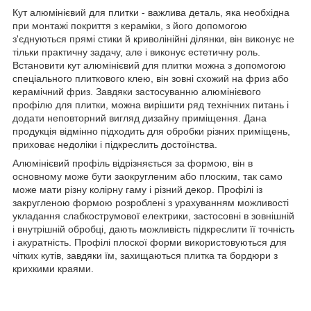
Кут алюмінієвий для плитки - важлива деталь, яка необхідна
при монтажі покриття з кераміки, з його допомогою
з'єднуються прямі стики й криволінійні ділянки, він виконує не
тільки практичну задачу, але і виконує естетичну роль.
Встановити
кут алюмінієвий для плитки
можна з допомогою
спеціального плиткового клею, він зовні схожий на фриз або
керамічний фриз. Завдяки застосуванню алюмінієвого
профілю для плитки, можна вирішити ряд технічних питань і
додати неповторний вигляд дизайну приміщення. Дана
продукція відмінно підходить для обробки різних приміщень,
приховає недоліки і підкреслить достоїнства.
Алюмінієвий профіль відрізняється за формою, він в
основному може бути заокругленим або плоским, так само
може мати різну колірну гаму і різний декор. Профілі із
закругленою формою розроблені з урахуванням можливості
укладання слабкострумової електрики, застосовні в зовнішній
і внутрішній обробці, дають можливість підкреслити її точність
і акуратність. Профілі плоскої форми використовуються для
чітких кутів, завдяки їм, захищаються плитка та бордюри з
крихкими краями.