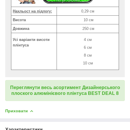
Нахльост на підлогу:
0,29 см
Висота
10 см
Довжина
250 см
Усі варіанти висоти
4 см
плінтуса
6 см
8 см
10 см
Переглянути весь асортимент Дизайнерського
плоского алюмінієвого плінтуса BEST DEAL 8
Приховати
Характеристики