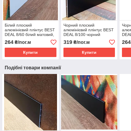
Білий плоский
Чорний плоский
Чорн
алюмінієвий плінтус BEST
алюмінієвий плінтус BEST
алюм
DEAL 8/60 білий матовий,
DEAL 8/100 чорний
DEAL
висота 60 мм, довжина 2,5
матовий, висота 100 мм,
мато
264
319
264
₴/пог.м
₴/пог.м
м
довжина 2,5 м
довж
Купити
Купити
Подібні товари компанії