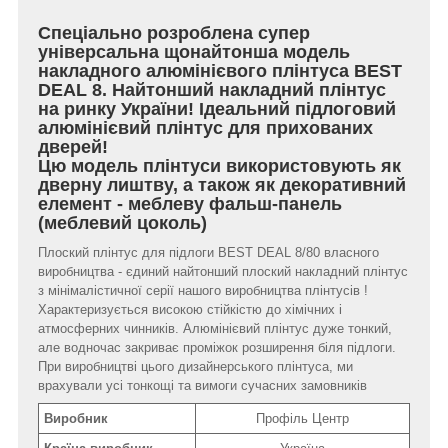
Спеціально розроблена супер
універсальна щонайтонша модель
накладного алюмінієвого плінтуса BEST
DEAL 8. Найтонший накладний плінтус
на ринку України! Ідеальний підлоговий
алюмінієвий плінтус для прихованих
дверей!
Цю модель плінтуси використовують як
дверну лиштву, а також як декоративний
елемент - меблеву фальш-панель
(меблевий цоколь)
Плоский плінтус для підлоги BEST DEAL 8/80 власного
виробництва - єдиний найтонший плоский накладний плінтус
з мінімалістичної серії нашого виробництва плінтусів !
Характеризується високою стійкістю до хімічних і
атмосферних чинників. Алюмінієвий плінтус дуже тонкий,
але водночас закриває проміжок розширення біля підлоги.
При виробництві цього дизайнерського плінтуса, ми
врахували усі тонкощі та вимоги сучасних замовників
Виробник
Профіль Центр