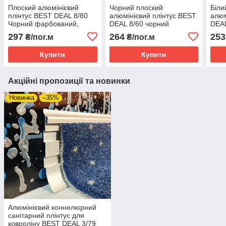
Плоский алюмінієвий
Чорний плоский
Біли
плінтус BEST DEAL 8/80
алюмінієвий плінтус BEST
алюм
Чорний фарбований,
DEAL 8/60 чорний
DEAL
висота 80 мм, довжина 2,5
матовий, висота 60 мм,
висо
297
264
253
₴/пог.м
₴/пог.м
м
довжина 2,5 м
м
Купити
Купити
Акційні пропозиції та новинки
Новинка
–35%
Алюмінієвий коннелюрний
санітарний плінтус для
ковроліну BEST DEAL 3/79