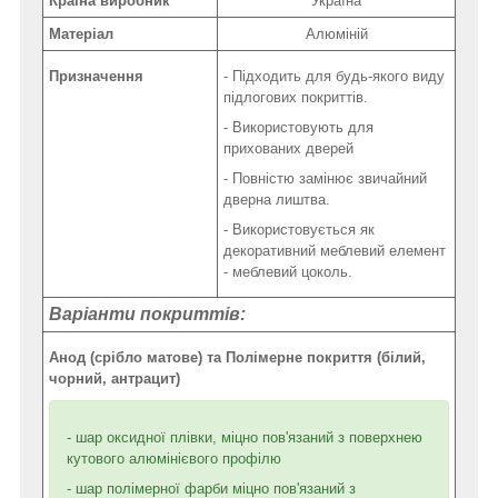
Країна виробник
Україна
Матеріал
Алюміній
Призначення
- Підходить для будь-якого виду
підлогових покриттів.
- Використовують для
прихованих дверей
- Повністю замінює звичайний
дверна лиштва.
- Використовується як
декоративний меблевий елемент
- меблевий цоколь.
Варіанти покриттів:
Анод (срібло матове) та Полімерне покриття (білий,
чорний, антрацит)
- шар оксидної плівки, міцно пов'язаний з поверхнею
кутового алюмінієвого профілю
- шар полімерної фарби міцно пов'язаний з