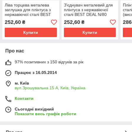
Ліва торцева металева
З'єднувач металевий для
Плін
заглушка для плінтуса з
плінтуса з нержавіючої
стал
нержавіючої сталі BEST
сталі BEST DEAL N/80
(вис
DEAL N/80
полі
252,60
252,60
286
₴
₴
3м
Купити
Купити
Про нас
97% позитивних з 150 відгуків за рік
Працює з 16.05.2014
м. Київ
вул.Зрошувальна 15 А, Київ, Україна
Контакти
Сьогодні вихідний
Показати весь графік роботи