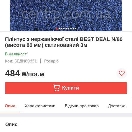
Плінтус з нержавіючої сталі BEST DEAL N/80
(висота 80 мм) сатинований 3м
В наявності
Код: 5БДN80б31
Роздріб
484
₴/пог.м
Купити
Опис
Характеристики
Відгуки про товар
Доставка
Опис