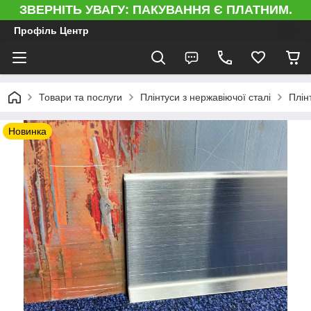
ЗВЕРНІТЬ УВАГУ: ПАКУВАННЯ Є ПЛАТНИМ.
Профіль Центр
Товари та послуги
Плінтуси з нержавіючої сталі
Плін
Новинка