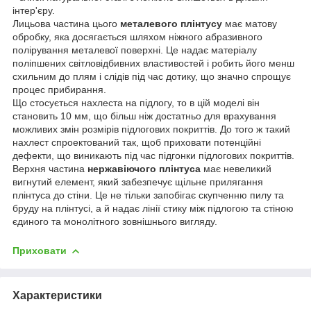
інтер'єру.
Лицьова частина цього
металевого плінтусу
має матову
обробку, яка досягається шляхом ніжного абразивного
полірування металевої поверхні. Це надає матеріалу
поліпшених світловідбивних властивостей і робить його менш
схильним до плям і слідів під час дотику, що значно спрощує
процес прибирання.
Що стосується нахлеста на підлогу, то в цій моделі він
становить 10 мм, що більш ніж достатньо для врахування
можливих змін розмірів підлогових покриттів. До того ж такий
нахлест спроектований так, щоб приховати потенційні
дефекти, що виникають під час підгонки підлогових покриттів.
Верхня частина
нержавіючого плінтуса
має невеликий
вигнутий елемент, який забезпечує щільне прилягання
плінтуса до стіни. Це не тільки запобігає скупченню пилу та
бруду на плінтусі, а й надає лінії стику між підлогою та стіною
єдиного та монолітного зовнішнього вигляду.
Приховати
Характеристики