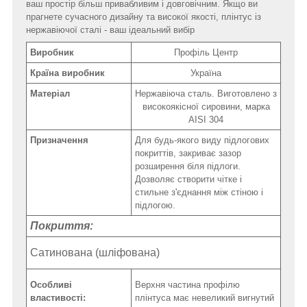
ваш простір більш привабливим і довговічним. Якщо ви
прагнете сучасного дизайну та високої якості, плінтус із
нержавіючої сталі - ваш ідеальний вибір
Виробник
Профіль Центр
Країна виробник
Україна
Матеріал
Нержавіюча сталь. Виготовлено з
високоякісної сировини, марка
AISI 304
Призначення
Для будь-якого виду підлогових
покриттів, закриває зазор
розширення біля підлоги.
Дозволяє створити чітке і
стильне з'єднання між стіною і
підлогою.
Покриття:
Сатинована (шліфована)
Особливі
Верхня частина профілю
властивості:
плінтуса має невеликий вигнутий