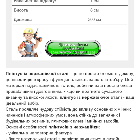
Нахльост на підлогу:
1 см
Висота
8 см
Довжина
300 см
Плінтус із нержавіючої сталі
- це не просто елемент декору,
це інвестиція в красу і функціональність вашого інтер'єру. Цей
матеріал надає надійність і стиль, роблячи ваш простір більш
привабливим і довговічним. Якщо ви прагнете сучасного
дизайну та високої якості,
плінтус із нержавіючої сталі
- ваш
ідеальний вибір.
Сталь проявляє чудову стійкість до впливу основних хімічних
чинників і атмосферних умов, вона стійка до вапняних і
будівельних розчинів, плиткових клеїв і мийних засобів.
Основні особливості
плінтусів з нержавійки
:
- унікальна неповторна фактура
- блиск натуральної сталі з легкістю впишеться в дизайн