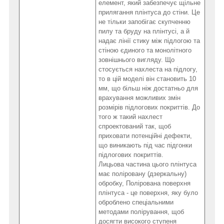
елемент, який забезпечує щільне
прилягання плінтуса до стіни. Це
не тільки запобігає скупченню
пилу та бруду на плінтусі, а й
надає лінії стику між підлогою та
стіною єдиного та монолітного
зовнішнього вигляду. Що
стосується нахлеста на підлогу,
то в цій моделі він становить 10
мм, що більш ніж достатньо для
врахування можливих змін
розмірів підлогових покриттів. До
того ж такий нахлест
спроектований так, щоб
приховати потенційні дефекти,
що виникають під час підгонки
підлогових покриттів.
Лицьова частина цього плінтуса
має поліровану (дзеркальну)
обробку, Полірована поверхня
плінтуса - це поверхня, яку було
оброблено спеціальними
методами полірування,
щоб
досягти високого ступеня