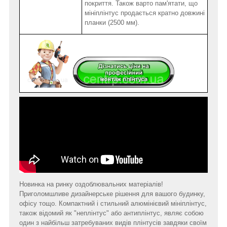
покриття. Також варто пам'ятати, що
мініплінтус продається кратно довжині
планки (2500 мм).
Новинка на ринку оздоблювальних матеріалів!
Приголомшливе дизайнерське рішення для вашого будинку,
офісу тощо. Компактний і стильний алюмінієвий мініплінтус,
також відомий як "неплінтус" або антиплінтус, являє собою
один з найбільш затребуваних видів плінтусів завдяки своїм