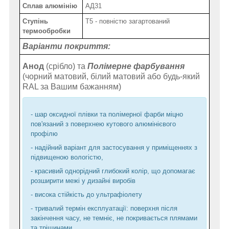
Сплав алюмінію
АД31
Ступінь
Т5 - повністю загартований
термообробки
Варіанти покриття:
Анод
(срібло) та
Полімерне фарбування
(чорний матовий, білий матовий або будь-який
RAL за Вашим бажанням)
- шар оксидної плівки та полімерної фарби міцно
пов'язаний з поверхнею кутового алюмінієвого
профілю
- надійний варіант для застосування у приміщеннях з
підвищеною вологістю,
- красивий однорідний глибокий колір, що допомагає
розширити межі у дизайні виробів
- висока стійкість до ультрафіолету
- тривалий термін експлуатації: поверхня після
закінчення часу, не темніє, не покривається плямами
та тріщинами.