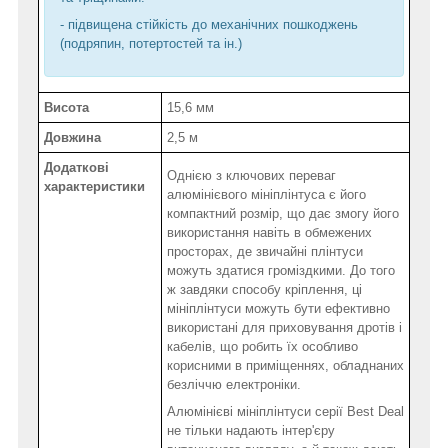
- підвищена стійкість до механічних пошкоджень
(подряпин, потертостей та ін.)
Висота
15,6 мм
Довжина
2,5 м
Додаткові
Однією з ключових переваг
характеристики
алюмінієвого мініплінтуса є його
компактний розмір, що дає змогу його
використання навіть в обмежених
просторах, де звичайні плінтуси
можуть здатися громіздкими. До того
ж завдяки способу кріплення, ці
мініплінтуси можуть бути ефективно
використані для приховування дротів і
кабелів, що робить їх особливо
корисними в приміщеннях, обладнаних
безліччю електроніки.
Алюмінієві мініплінтуси серії Best Deal
не тільки надають інтер'єру