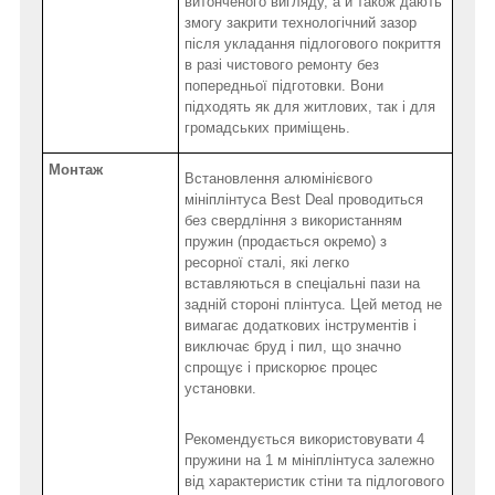
витонченого вигляду, а й також дають
змогу закрити технологічний зазор
після укладання підлогового покриття
в разі чистового ремонту без
попередньої підготовки. Вони
підходять як для житлових, так і для
громадських приміщень.
Монтаж
Встановлення алюмінієвого
мініплінтуса Best Deal проводиться
без свердління з використанням
пружин (продається окремо) з
ресорної сталі, які легко
вставляються в спеціальні пази на
задній стороні плінтуса. Цей метод не
вимагає додаткових інструментів і
виключає бруд і пил, що значно
спрощує і прискорює процес
установки.
Рекомендується використовувати 4
пружини на 1 м мініплінтуса залежно
від характеристик стіни та підлогового