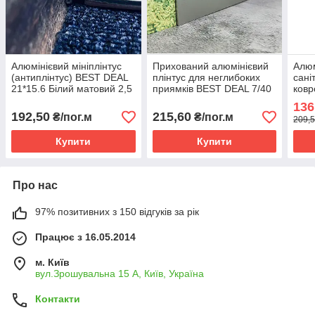
Алюмінієвий мініплінтус
Прихований алюмінієвий
Алюм
(антиплінтус) BEST DEAL
плінтус для неглибоких
сані
21*15.6 Білий матовий 2,5
приямків BEST DEAL 7/40
ковр
м
анод срібло, висота 40мм,
сріб
136
довжина 2,5 м
192,50
215,60
₴/пог.м
₴/пог.м
209,5
Купити
Купити
Про нас
97% позитивних з 150 відгуків за рік
Працює з 16.05.2014
м. Київ
вул.Зрошувальна 15 А, Київ, Україна
Контакти