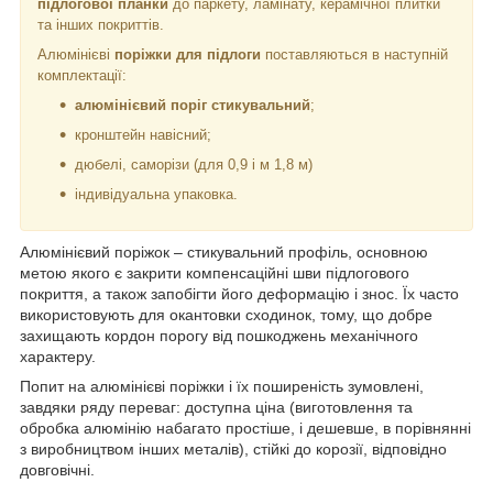
підлогової планки
до паркету, ламінату, керамічної плитки
та інших покриттів.
Алюмінієві
поріжки для підлоги
поставляються в наступній
комплектації:
алюмінієвий поріг стикувальний
;
кронштейн навісний;
дюбелі, саморізи (для 0,9 і м 1,8 м)
індивідуальна упаковка.
Алюмінієвий поріжок – стикувальний профіль, основною
метою якого є закрити компенсаційні шви підлогового
покриття, а також запобігти його деформацію і знос. Їх часто
використовують для окантовки сходинок, тому, що добре
захищають кордон порогу від пошкоджень механічного
характеру.
Попит на алюмінієві поріжки і їх поширеність зумовлені,
завдяки ряду переваг: доступна ціна (виготовлення та
обробка алюмінію набагато простіше, і дешевше, в порівнянні
з виробництвом інших металів), стійкі до корозії, відповідно
довговічні.