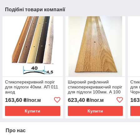
Подібні товари компанії
Стикоперекривний поріг
Широкий рифлений
Стик
для підлоги 40мм. АП 011
стикоперекриваючий поріг
для 
анод
для підлоги 100мм. А 100
Чорн
"під дерево"
163,60
623,40
163
₴/пог.м
₴/пог.м
Купити
Купити
Про нас