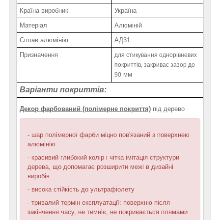
Країна виробник
Україна
Матеріал
Алюміній
Сплав алюмінію
АД31
Призначення
для стикування однорівневих
покриттів, закриває зазор до
мм
90
Варіанти покриттів:
Декор фарбований (полімерне покриття)
під дерево
- шар полімерної фарби міцно пов'язаний з поверхнею
алюмінію
- красивий глибокий колір і чітка імітація структури
дерева, що допомагає розширити межі в дизайні
виробів
- висока стійкість до ультрафіолету
- тривалий термін експлуатації: поверхню після
закінчення часу, не темніє, не покривається плямами