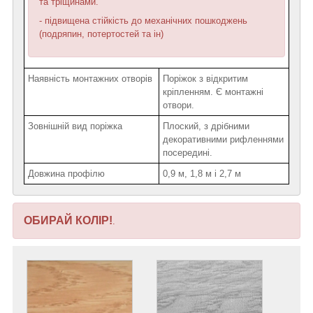
та тріщинами.
- підвищена стійкість до механічних пошкоджень
(подряпин, потертостей та ін)
Наявність монтажних отворів
Поріжок з відкритим
кріпленням. Є монтажні
отвори.
Зовнішній вид поріжка
Плоский, з дрібними
декоративними рифленнями
посередині.
Довжина профілю
0,9 м, 1,8 м і 2,7 м
ОБИРАЙ КОЛІР!
.