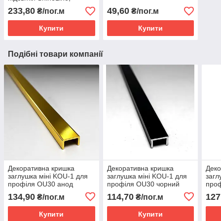
довжина 3м, срібло.
233,80
49,60
₴/пог.м
₴/пог.м
Купити
Купити
Подібні товари компанії
Декоративна кришка
Декоративна кришка
Деко
заглушка міні KOU-1 для
заглушка міні KOU-1 для
загл
профіля OU30 анод
профіля OU30 чорний
про
золото поліроване
сріб
134,90
114,70
127
₴/пог.м
₴/пог.м
Купити
Купити