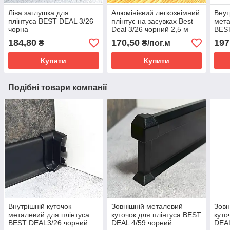
Ліва заглушка для
Алюмінієвий легкознімний
Внут
плінтуса BEST DEAL 3/26
плінтус на засувках Best
мета
чорна
Deal 3/26 чорний 2,5 м
BES
184,80
170,50
197
₴
₴/пог.м
Купити
Купити
Подібні товари компанії
Внутрішній куточок
Зовнішній металевий
Зовн
металевий для плінтуса
куточок для плінтуса BEST
куто
BEST DEAL3/26 чорний
DEAL 4/59 чорний
DEAL