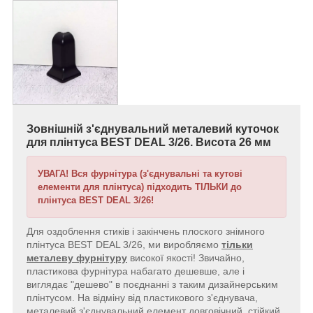
Зовнішній з'єднувальний металевий куточок
для плінтуса BEST DEAL 3/26. Висота 26 мм
УВАГА! Вся фурнітура (з'єднувальні та кутові
елементи для плінтуса) підходить ТІЛЬКИ до
плінтуса BEST DEAL 3/26!
Для оздоблення стиків і закінчень
плоского знімного
плінтуса BEST DEAL 3/26, ми виробляємо
тільки
металеву фурнітуру
високої якості! Звичайно,
пластикова фурнітура набагато дешевше, але і
виглядає "дешево" в поєднанні з таким дизайнерським
плінтусом. На відміну від пластикового з'єднувача,
металевий з'єднувальний елемент довговічний, стійкий