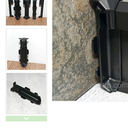
Плінтуси з нержавіючої сталі
Профіль з LED підсвічуванням
(для стін, підлоги, плитки,
керамограніта і т. д)
Оздоблювальний профіль для
ДСП, ЛДСП, скла, дзеркал,
декоративних стінових
панелей, гіпсопанелей
Профіль для плитки
Капельник Терасний /
балконний профіль (карниз).
Відведення води.
Алюмінієвий профіль
Алюмінієві куточки
Алюмінієвий верстатний
профіль V-Slot
Алюмінієва лиштва на двері
Профіль для LVT панелей (для
кварцвінілу)