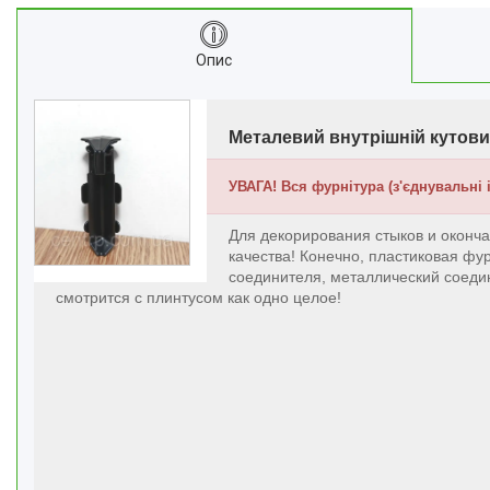
Алюмінієві протиковзкі
накладки
Алюмінієві пороги для підлоги
Опис
Профіль для скла душової під
плитку
Алюмінієвий плінтус для
Металевий внутрішній кутов
стільниці
Алюмінієві стінові панелі-рейки
УВАГА! Вся фурнітура (з'єднувальні 
Система укладки плитки без
клею
Для декорирования стыков и оконч
качества! Конечно, пластиковая фу
Кабель канал підлоговий
соединителя, металлический соеди
алюмінієвий
смотрится с плинтусом как одно целое!
Відгуки