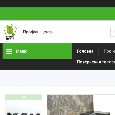
Профіль Центр
Меню
Головна
Про н
Повернення та гар
Новини компанії
Категорії товарів
Алюмінієвий профіль тіньового
шва (ПТШ)
Алюмінієвий Карниз
Прихованого Монтажу
Алюмінієвий плінтус BEST
DEAL (власне виробництво)