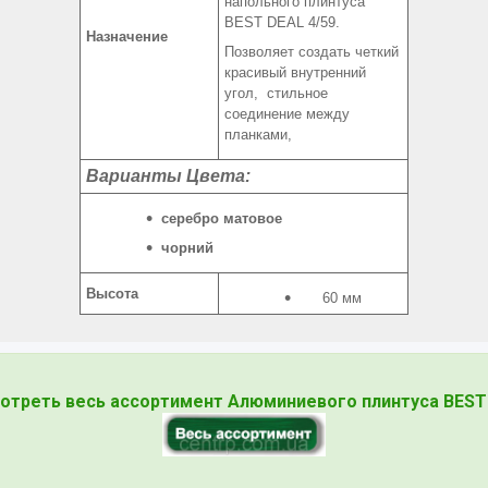
напольного плинтуса
BEST DEAL 4/59.
Назначение
Позволяет создать четкий
красивый внутренний
угол, стильное
соединение между
планками,
Варианты Цвета:
серебро матовое
чорний
Высота
60 мм
отреть весь ассортимент Алюминиевого плинтуса
BEST