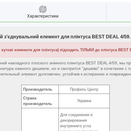
Характеристики
ий з'єднувальний
елемент для плінтуса BEST DEAL 4/59.
і кутові елементи для плінтуса) підходить ТІЛЬКИ до плінтуса BEST D
аний накладного
плоского знімного
плинтуса BEST DEAL 4/59, мы п
рнитура намного дешевле, но и смотрится "дешево" в сочетании с т
нительный элемент долговечен, устойчив к истиранию и поврежден
Производитель
Профиль Центр
Страна
Украина
производитель
Для соединения и
декорирования
внутреннего угла