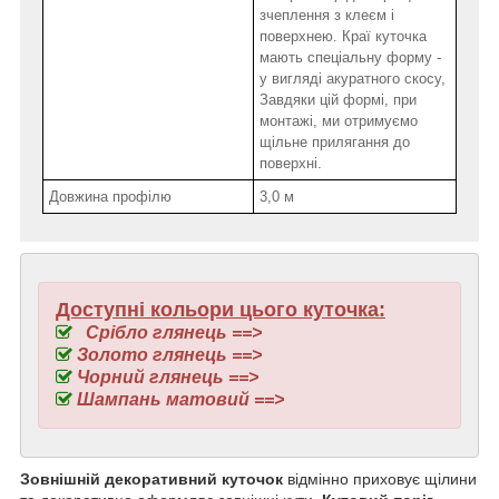
зчеплення з клеєм і
поверхнею. Краї куточка
мають спеціальну форму -
у вигляді акуратного скосу,
Завдяки цій формі, при
монтажі, ми отримуємо
щільне прилягання до
поверхні.
Довжина профілю
3,0 м
Доступні кольори цього куточка:
Срібло глянець ==>
Золото глянець ==>
Чорний глянець ==>
Шампань матовий ==>
Зовнішній декоративний куточок
відмінно приховує щілини