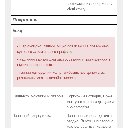
вертикальних поверхонь у
місці стику.
Покриття:
Анод
- шар оксидної плівки, міцно пов'язаний з поверхнею
кутового алюмінієвого проф
ілю
- надійний варіант для застосування у приміщеннях з
підвищеною вологістю,
- гарний однорідний колір глибокий, що допомагає
розширити межі в дизайні виробів
Наявність монтажних отворів
Поріжок без отворів, може
монтуватися на рідкі цвяхи
або саморізи.
Зовнішній вид куточка
Зовнішня сторона куточка
гладка. Внутрішня сторона
має рельєф для кращого