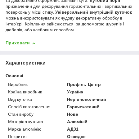
та декоративно оформляє зовнішні кути.
Кутовий поріг
призначений для декорування горизонтальних і вертикальних
поверхонь у місці стику.
Універсальний внутрішній куточок
можна використовувати як чудову декоративну обробку
в
інтер'єрі. Кріплення здійснюється
за допомогою шурупів і
дюбелів
,
або клейовим способом.
Приховати
Характеристики
Основні
Виробник
Профіль-Центр
Країна виробник
Україна
Вид куточка
Нерівнополичний
Спосіб виготовлення
Гарячекатаний
Стан виробу
Нове
Матеріал куточка
Алюміній
Марка алюмінію
АД31
Покриття
Оксидне