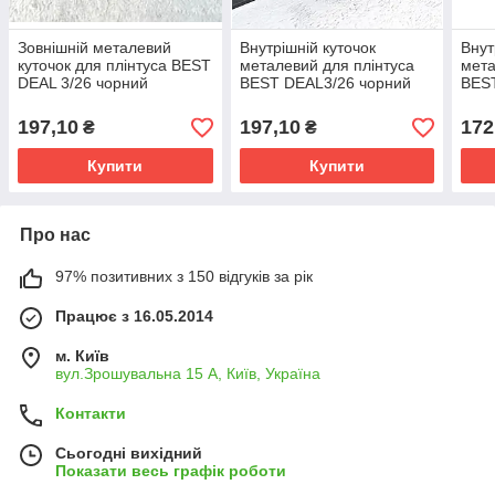
Зовнішній металевий
Внутрішній куточок
Внут
куточок для плінтуса BEST
металевий для плінтуса
мета
DEAL 3/26 чорний
BEST DEAL3/26 чорний
BES
197,10
197,10
172
₴
₴
Купити
Купити
Про нас
97% позитивних з 150 відгуків за рік
Працює з 16.05.2014
м. Київ
вул.Зрошувальна 15 А, Київ, Україна
Контакти
Сьогодні вихідний
Показати весь графік роботи