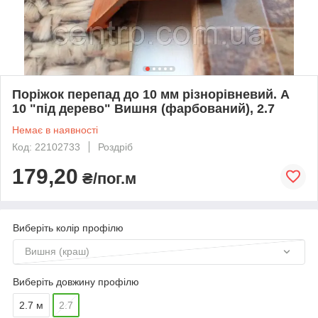
Поріжок перепад до 10 мм різнорівневий. А
10 "під дерево" Вишня (фарбований), 2.7
Немає в наявності
Код: 22102733
Роздріб
179,20
₴/пог.м
Виберіть колір профілю
Вишня (краш)
Виберіть довжину профілю
2.7 м
2.7