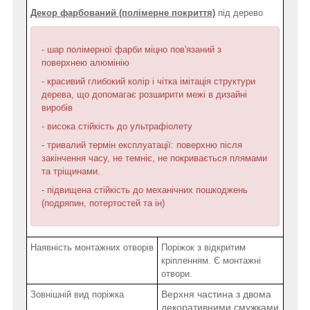
Декор фарбований (полімерне покриття)
під дерево
- шар полімерної фарби міцно пов'язаний з
поверхнею алюмінію
- красивий глибокий колір і чітка імітація структури
дерева, що допомагає розширити межі в дизайні
виробів
- висока стійкість до ультрафіолету
- тривалий термін експлуатації: поверхню після
закінчення часу, не темніє, не покривається плямами
та тріщинами.
- підвищена стійкість до механічних пошкоджень
(подряпин, потертостей та ін)
Наявність монтажних отворів
Поріжок з відкритим
кріпленням. Є монтажні
отвори.
Верхня частина з двома
Зовнішній вид поріжка
декоративними смужками