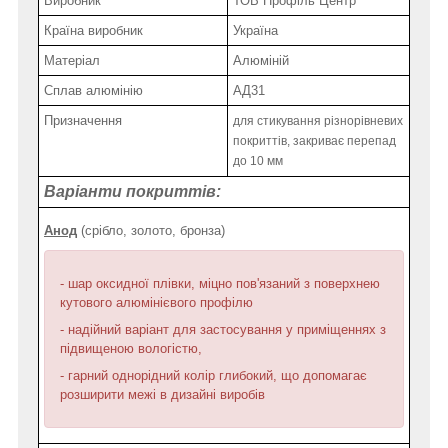
Виробник
ТОВ Профіль Центр
Країна виробник
Україна
Матеріал
Алюміній
Сплав алюмінію
АД31
Призначення
для стикування різнорівневих
покриттів, закриває перепад
до 10 мм
Варіанти покриттів:
Анод
(срібло, золото, бронза)
- шар оксидної плівки, міцно пов'язаний з поверхнею
кутового алюмінієвого профілю
- надійний варіант для застосування у приміщеннях з
підвищеною вологістю,
- гарний однорідний колір глибокий, що допомагає
розширити межі в дизайні виробів