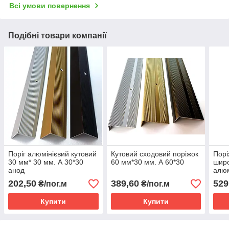
Всі умови повернення
Подібні товари компанії
Поріг алюмінієвий кутовий
Кутовий сходовий поріжок
Порі
30 мм* 30 мм. А 30*30
60 мм*30 мм. А 60*30
шир
анод
алюм
202,50
389,60
529
₴/пог.м
₴/пог.м
Купити
Купити