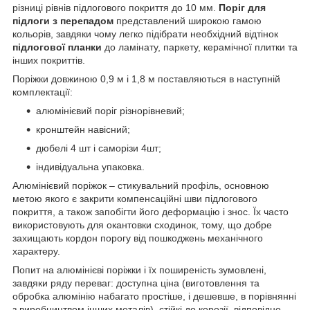
різниці рівнів підлогового покриття до 10 мм.
Поріг для
підлоги з перепадом
представлений широкою гамою
кольорів, завдяки чому легко підібрати необхідний відтінок
підлогової планки
до ламінату, паркету, керамічної плитки та
інших покриттів.
Поріжки довжиною 0,9 м і 1,8 м поставляються в наступній
комплектації:
алюмінієвий поріг різнорівневий;
кронштейн навісний;
дюбелі 4 шт і саморізи 4шт;
індивідуальна упаковка.
Алюмінієвий поріжок – стикувальний профіль, основною
метою якого є закрити компенсаційні шви підлогового
покриття, а також запобігти його деформацію і знос. Їх часто
використовують для окантовки сходинок, тому, що добре
захищають кордон порогу від пошкоджень механічного
характеру.
Попит на алюмінієві поріжки і їх поширеність зумовлені,
завдяки ряду переваг: доступна ціна (виготовлення та
обробка алюмінію набагато простіше, і дешевше, в порівнянні
з виробництвом інших металів), стійкі до корозії, відповідно