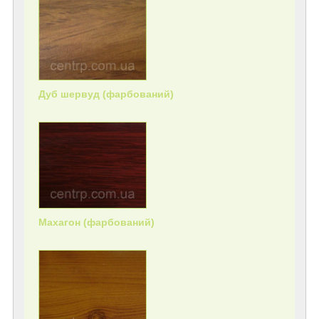
Дуб шервуд (фарбований)
Махагон (фарбований)