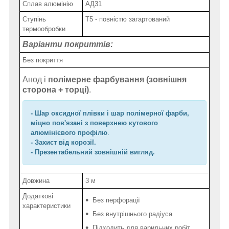
Сплав алюмінію
АД31
Ступінь
Т5 - повністю загартований
термообробки
Варіанти покриттів:
Без покриття
Анод і
полімерне фарбування
(зовнішня
сторона + торці)
.
- Шар оксидної плівки і шар полімерної фарби,
міцно пов'язані з поверхнею кутового
алюмінієвого профілю
.
- Захист від корозії.
- Презентабельний зовнішній вигляд.
Довжина
3 м
Додаткові
Без перфорації
характеристики
Без внутрішнього радіуса
Підходить для варильних робіт