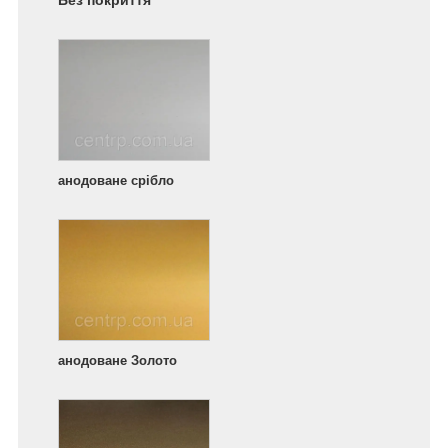
Без покриття
анодоване срібло
анодоване Золото