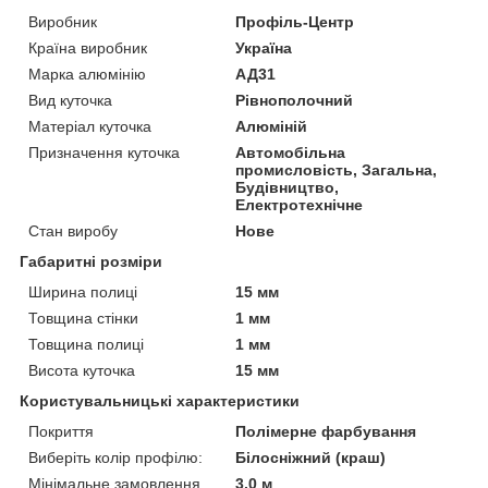
Виробник
Профіль-Центр
Країна виробник
Україна
Марка алюмінію
АД31
Вид куточка
Рівнополочний
Матеріал куточка
Алюміній
Призначення куточка
Автомобільна
промисловість, Загальна,
Будівництво,
Електротехнічне
Стан виробу
Нове
Габаритні розміри
Ширина полиці
15 мм
Товщина стінки
1 мм
Товщина полиці
1 мм
Висота куточка
15 мм
Користувальницькі характеристики
Покриття
Полімерне фарбування
Виберіть колір профілю:
Білосніжний (краш)
Мінімальне замовлення
3,0 м