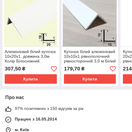
Алюмінієвий білий куточок
Куточок білий алюмінієвий
Кутн
10х20х1. довжина 3,0м.
10х10х1 рівнополочний
20х2
Колір Білосніжний.
рівносторонній 3,0 м Білий
рівн
матовий (фарб)
307,50
179,70
214
₴
₴
Купити
Купити
Про нас
97% позитивних з 150 відгуків за рік
Працює з 16.05.2014
м. Київ