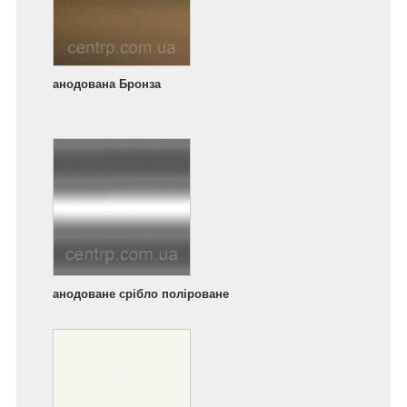
анодована Бронза
анодоване срібло поліроване