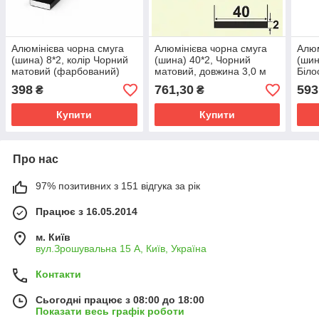
Алюмінієва чорна смуга
Алюмінієва чорна смуга
Алюм
(шина) 8*2, колір Чорний
(шина) 40*2, Чорний
(шин
матовий (фарбований)
матовий, довжина 3,0 м
Біло
398
761,30
593
₴
₴
Купити
Купити
Про нас
97% позитивних з 151 відгука за рік
Працює з 16.05.2014
м. Київ
вул.Зрошувальна 15 А, Київ, Україна
Контакти
Сьогодні працює з 08:00 до 18:00
Показати весь графік роботи