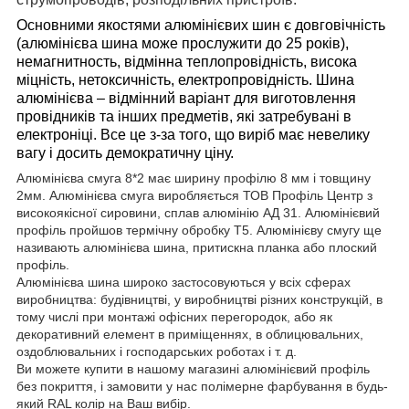
Основними якостями алюмінієвих шин є довговічність
(алюмінієва шина може прослужити до 25 років),
немагнитность, відмінна теплопровідність, висока
міцність, нетоксичність, електропровідність. Шина
алюмінієва – відмінний варіант для виготовлення
провідників та інших предметів, які затребувані в
електроніці. Все це з-за того, що виріб має невелику
вагу і досить демократичну ціну.
Алюмінієва смуга 8*2 має ширину профілю 8 мм і товщину
2мм. Алюмінієва смуга виробляється ТОВ Профіль Центр з
високоякісної сировини, сплав алюмінію АД 31. Алюмінієвий
профіль пройшов термічну обробку Т5. Алюмінієву смугу ще
називають алюмінієва шина, притискна планка або плоский
профіль.
Алюмінієва шина широко застосовуються у всіх сферах
виробництва: будівництві, у виробництві різних конструкцій, в
тому числі при монтажі офісних перегородок, або як
декоративний елемент в приміщеннях, в облицювальних,
оздоблювальних і господарських роботах і т. д.
Ви можете купити в нашому магазині алюмінієвий профіль
без покриття, і замовити у нас полімерне фарбування в будь-
який RAL колір на Ваш вибір.